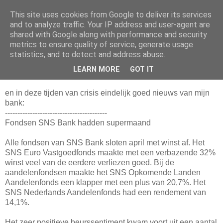
This site uses cookies from Google to deliver its services
Da_Blog
and to analyze traffic. Your IP address and user-agent are
shared with Google along with performance and security
metrics to ensure quality of service, generate usage
You don't put a bumpersticker on a Bentley
statistics, and to detect and address abuse.
LEARN MORE
GOT IT
dinsdag, mei 26, 2009
en in deze tijden van crisis eindelijk goed nieuws van mijn
bank:
-----------------------------------------
Fondsen SNS Bank hadden supermaand
Alle fondsen van SNS Bank sloten april met winst af. Het
SNS Euro Vastgoedfonds maakte met een verbazende 32%
winst veel van de eerdere verliezen goed. Bij de
aandelenfondsen maakte het SNS Opkomende Landen
Aandelenfonds een klapper met een plus van 20,7%. Het
SNS Nederlands Aandelenfonds had een rendement van
14,1%.
Het zeer positieve beurssentiment kwam voort uit een aantal