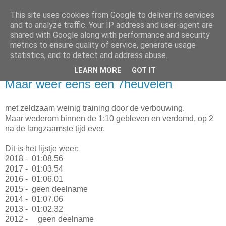
This site uses cookies from Google to deliver its services
Da_Blog
and to analyze traffic. Your IP address and user-agent are
shared with Google along with performance and security
metrics to ensure quality of service, generate usage
You don't put a bumpersticker on a Bentley
statistics, and to detect and address abuse.
LEARN MORE
GOT IT
zondag, november 18, 2018
Maar weer eens een 7heuvelen
met zeldzaam weinig training door de verbouwing.
Maar wederom binnen de 1:10 gebleven en verdomd, op 2
na de langzaamste tijd ever.
Dit is het lijstje weer:
2018 -
01:08.56
2017 -
01:03.54
2016 -
01:06.01
2015 -
geen deelname
2014 -
01:07.06
2013 -
01:02.32
2012 - geen deelname