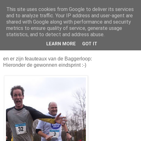
This site uses cookies from Google to deliver its services
Da_Blog
and to analyze traffic. Your IP address and user-agent are
shared with Google along with performance and security
metrics to ensure quality of service, generate usage
You don't put a bumpersticker on a Bentley
statistics, and to detect and address abuse.
LEARN MORE
GOT IT
maandag, februari 28, 2011
en er zijn feauteaux van de Baggerloop:
Hieronder de gewonnen eindsprint :-)