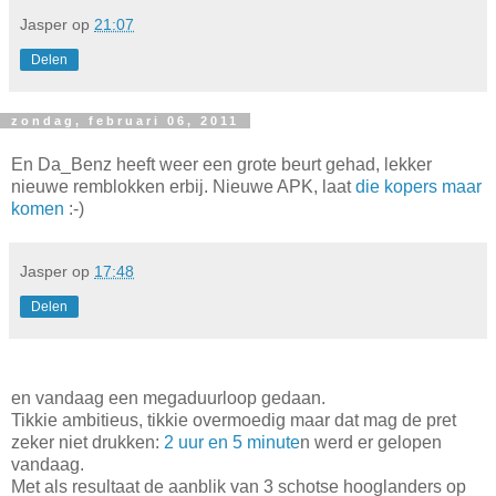
Jasper
op
21:07
Delen
zondag, februari 06, 2011
En Da_Benz heeft weer een grote beurt gehad, lekker
nieuwe remblokken erbij. Nieuwe APK, laat
die kopers maar
komen
:-)
Jasper
op
17:48
Delen
en vandaag een megaduurloop gedaan.
Tikkie ambitieus, tikkie overmoedig maar dat mag de pret
zeker niet drukken:
2 uur en 5 minute
n werd er gelopen
vandaag.
Met als resultaat de aanblik van 3 schotse hooglanders op