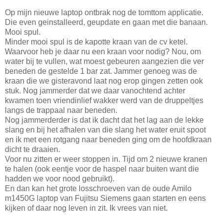
Op mijn nieuwe laptop ontbrak nog de tomttom applicatie.
Die even geinstalleerd, geupdate en gaan met die banaan.
Mooi spul.
Minder mooi spul is de kapotte kraan van de cv ketel.
Waarvoor heb je daar nu een kraan voor nodig? Nou, om
water bij te vullen, wat moest gebeuren aangezien die ver
beneden de gestelde 1 bar zat. Jammer genoeg was de
kraan die we gisteravond laat nog erop gingen zetten ook
stuk. Nog jammerder dat we daar vanochtend achter
kwamen toen vriendinlief wakker werd van de druppeltjes
langs de trappaal naar beneden.
Nog jammerderder is dat ik dacht dat het lag aan de lekke
slang en bij het afhalen van die slang het water eruit spoot
en ik met een rotgang naar beneden ging om de hoofdkraan
dicht te draaien.
Voor nu zitten er weer stoppen in. Tijd om 2 nieuwe kranen
te halen (ook eentje voor de haspel naar buiten want die
hadden we voor nood gebruikt).
En dan kan het grote losschroeven van de oude Amilo
m1450G laptop van Fujitsu Siemens gaan starten en eens
kijken of daar nog leven in zit. Ik vrees van niet.