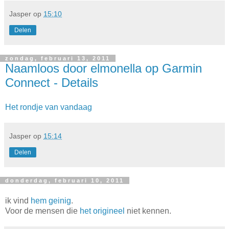
Jasper
op
15:10
Delen
zondag, februari 13, 2011
Naamloos door elmonella op Garmin
Connect - Details
Het rondje van vandaag
Jasper
op
15:14
Delen
donderdag, februari 10, 2011
ik vind
hem geinig
.
Voor de mensen die
het origineel
niet kennen.