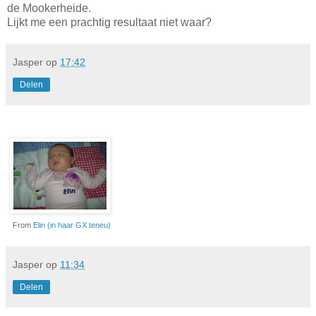
de Mookerheide.
Lijkt me een prachtig resultaat niet waar?
Jasper
op
17:42
Delen
From
Elin (in haar GX teneu)
Jasper
op
11:34
Delen