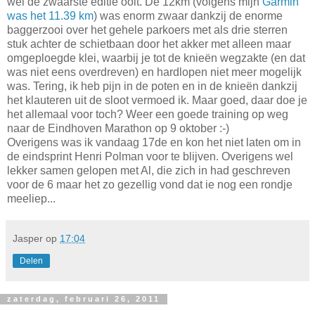
wel de zwaarste editie ooit. De 12km (volgens mijn
Garmin
was het 11.39 km
) was enorm zwaar dankzij de enorme
baggerzooi over het gehele parkoers met als drie sterren
stuk achter de schietbaan door het akker met alleen maar
omgeploegde klei, waarbij je tot de knieën wegzakte (en dat
was niet eens overdreven) en hardlopen niet meer mogelijk
was. Tering, ik heb pijn in de poten en in de knieën dankzij
het klauteren uit de sloot vermoed ik. Maar goed, daar doe je
het allemaal voor toch? Weer een goede training op weg
naar de Eindhoven Marathon op 9 oktober :-)
Overigens was ik vandaag 17de en kon het niet laten om in
de eindsprint Henri Polman voor te blijven. Overigens wel
lekker samen gelopen met Al, die zich in had geschreven
voor de 6 maar het zo gezellig vond dat ie nog een rondje
meeliep...
Jasper
op
17:04
Delen
zaterdag, februari 26, 2011