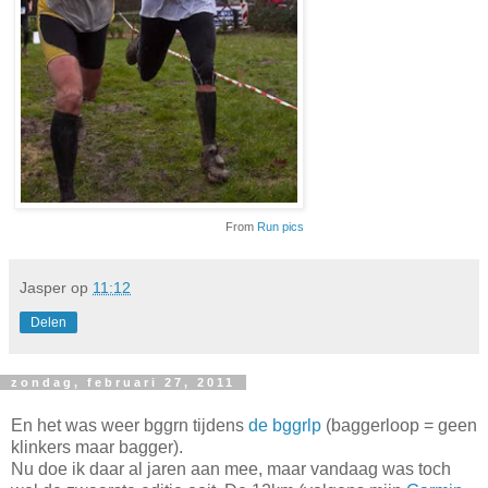
From
Run pics
Jasper
op
11:12
Delen
zondag, februari 27, 2011
En het was weer bggrn tijdens
de bggrlp
(baggerloop = geen
klinkers maar bagger).
Nu doe ik daar al jaren aan mee, maar vandaag was toch