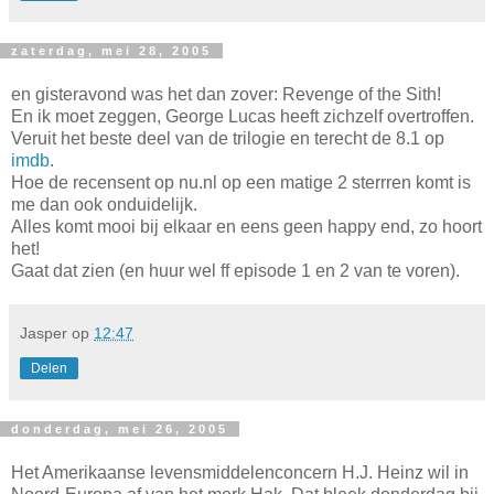
zaterdag, mei 28, 2005
en gisteravond was het dan zover: Revenge of the Sith!
En ik moet zeggen, George Lucas heeft zichzelf overtroffen.
Veruit het beste deel van de trilogie en terecht de 8.1 op
imdb
.
Hoe de recensent op nu.nl op een matige 2 sterrren komt is
me dan ook onduidelijk.
Alles komt mooi bij elkaar en eens geen happy end, zo hoort
het!
Gaat dat zien (en huur wel ff episode 1 en 2 van te voren).
Jasper
op
12:47
Delen
donderdag, mei 26, 2005
Het Amerikaanse levensmiddelenconcern H.J. Heinz wil in