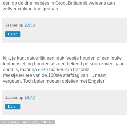
één op de drie meisjes in Groot-Brittannië weleens aan
zelfverminking had gedaan.
Jasper
op
22:53
Delen
kijk, je kunt natuurlijk een leuk feestje houden of een leuke
tentoonstelling houden als een bekend persoon zoveel jaar
dood is, maar op
deze
manier kan het ook!
(feestje ter ere van de 100ste sterfdag van .... naam
vergeten. Toch beter moeten opletten met Engels)
Jasper
op
19:42
Delen
zondag, mei 29, 2005