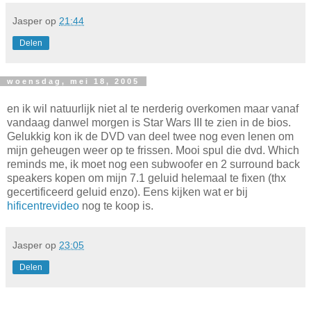
Jasper
op
21:44
Delen
woensdag, mei 18, 2005
en ik wil natuurlijk niet al te nerderig overkomen maar vanaf
vandaag danwel morgen is Star Wars III te zien in de bios.
Gelukkig kon ik de DVD van deel twee nog even lenen om
mijn geheugen weer op te frissen. Mooi spul die dvd. Which
reminds me, ik moet nog een subwoofer en 2 surround back
speakers kopen om mijn 7.1 geluid helemaal te fixen (thx
gecertificeerd geluid enzo). Eens kijken wat er bij
hificentrevideo
nog te koop is.
Jasper
op
23:05
Delen