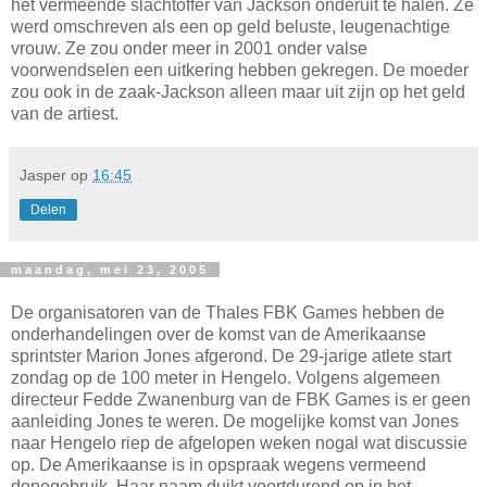
het vermeende slachtoffer van Jackson onderuit te halen. Ze
werd omschreven als een op geld beluste, leugenachtige
vrouw. Ze zou onder meer in 2001 onder valse
voorwendselen een uitkering hebben gekregen. De moeder
zou ook in de zaak-Jackson alleen maar uit zijn op het geld
van de artiest.
Jasper
op
16:45
Delen
maandag, mei 23, 2005
De organisatoren van de Thales FBK Games hebben de
onderhandelingen over de komst van de Amerikaanse
sprintster Marion Jones afgerond. De 29-jarige atlete start
zondag op de 100 meter in Hengelo. Volgens algemeen
directeur Fedde Zwanenburg van de FBK Games is er geen
aanleiding Jones te weren. De mogelijke komst van Jones
naar Hengelo riep de afgelopen weken nogal wat discussie
op. De Amerikaanse is in opspraak wegens vermeend
dopegebruik. Haar naam duikt voortdurend op in het