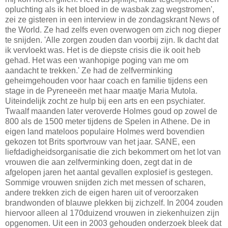
opluchting als ik het bloed in de wasbak zag wegstromen',
zei ze gisteren in een interview in de zondagskrant News of
the World. Ze had zelfs even overwogen om zich nog dieper
te snijden. 'Alle zorgen zouden dan voorbij zijn. Ik dacht dat
ik vervloekt was. Het is de diepste crisis die ik ooit heb
gehad. Het was een wanhopige poging van me om
aandacht te trekken.' Ze had de zelfverminking
geheimgehouden voor haar coach en familie tijdens een
stage in de Pyreneeën met haar maatje Maria Mutola.
Uiteindelijk zocht ze hulp bij een arts en een psychiater.
Twaalf maanden later veroverde Holmes goud op zowel de
800 als de 1500 meter tijdens de Spelen in Athene. De in
eigen land mateloos populaire Holmes werd bovendien
gekozen tot Brits sportvrouw van het jaar. SANE, een
liefdadigheidsorganisatie die zich bekommert om het lot van
vrouwen die aan zelfverminking doen, zegt dat in de
afgelopen jaren het aantal gevallen explosief is gestegen.
Sommige vrouwen snijden zich met messen of scharen,
andere trekken zich de eigen haren uit of veroorzaken
brandwonden of blauwe plekken bij zichzelf. In 2004 zouden
hiervoor alleen al 170duizend vrouwen in ziekenhuizen zijn
opgenomen. Uit een in 2003 gehouden onderzoek bleek dat