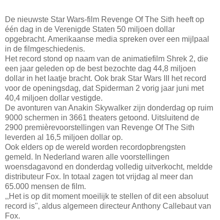
De nieuwste Star Wars-film Revenge Of The Sith heeft op
één dag in de Verenigde Staten 50 miljoen dollar
opgebracht. Amerikaanse media spreken over een mijlpaal
in de filmgeschiedenis.
Het record stond op naam van de animatiefilm Shrek 2, die
een jaar geleden op de best bezochte dag 44,8 miljoen
dollar in het laatje bracht. Ook brak Star Wars III het record
voor de openingsdag, dat Spiderman 2 vorig jaar juni met
40,4 miljoen dollar vestigde.
De avonturen van Anakin Skywalker zijn donderdag op ruim
9000 schermen in 3661 theaters getoond. Uitsluitend de
2900 premièrevoorstellingen van Revenge Of The Sith
leverden al 16,5 miljoen dollar op.
Ook elders op de wereld worden recordopbrengsten
gemeld. In Nederland waren alle voorstellingen
woensdagavond en donderdag volledig uitverkocht, meldde
distributeur Fox. In totaal zagen tot vrijdag al meer dan
65.000 mensen de film.
,,Het is op dit moment moeilijk te stellen of dit een absoluut
record is'', aldus algemeen directeur Anthony Callebaut van
Fox.