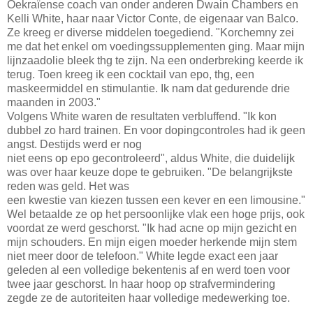
Oekraïense coach van onder anderen Dwain Chambers en
Kelli White, haar naar Victor Conte, de eigenaar van Balco.
Ze kreeg er diverse middelen toegediend. "Korchemny zei
me dat het enkel om voedingssupplementen ging. Maar mijn
lijnzaadolie bleek thg te zijn. Na een onderbreking keerde ik
terug. Toen kreeg ik een cocktail van epo, thg, een
maskeermiddel en stimulantie. Ik nam dat gedurende drie
maanden in 2003."
Volgens White waren de resultaten verbluffend. "Ik kon
dubbel zo hard trainen. En voor dopingcontroles had ik geen
angst. Destijds werd er nog
niet eens op epo gecontroleerd", aldus White, die duidelijk
was over haar keuze dope te gebruiken. "De belangrijkste
reden was geld. Het was
een kwestie van kiezen tussen een kever en een limousine."
Wel betaalde ze op het persoonlijke vlak een hoge prijs, ook
voordat ze werd geschorst. "Ik had acne op mijn gezicht en
mijn schouders. En mijn eigen moeder herkende mijn stem
niet meer door de telefoon." White legde exact een jaar
geleden al een volledige bekentenis af en werd toen voor
twee jaar geschorst. In haar hoop op strafvermindering
zegde ze de autoriteiten haar volledige medewerking toe.