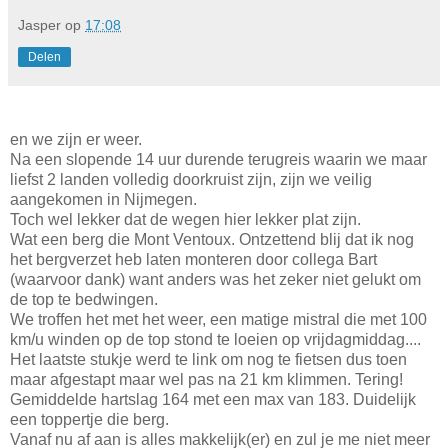
Jasper
op
17:08
Delen
en we zijn er weer.
Na een slopende 14 uur durende terugreis waarin we maar
liefst 2 landen volledig doorkruist zijn, zijn we veilig
aangekomen in Nijmegen.
Toch wel lekker dat de wegen hier lekker plat zijn.
Wat een berg die Mont Ventoux. Ontzettend blij dat ik nog
het bergverzet heb laten monteren door collega Bart
(waarvoor dank) want anders was het zeker niet gelukt om
de top te bedwingen.
We troffen het met het weer, een matige mistral die met 100
km/u winden op de top stond te loeien op vrijdagmiddag....
Het laatste stukje werd te link om nog te fietsen dus toen
maar afgestapt maar wel pas na 21 km klimmen. Tering!
Gemiddelde hartslag 164 met een max van 183. Duidelijk
een toppertje die berg.
Vanaf nu af aan is alles makkelijk(er) en zul je me niet meer