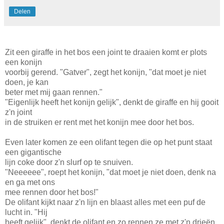
Delen
Zit een giraffe in het bos een joint te draaien komt er plots
een konijn
voorbij gerend. "Gatver", zegt het konijn, "dat moet je niet
doen, je kan
beter met mij gaan rennen."
"Eigenlijk heeft het konijn gelijk", denkt de giraffe en hij gooit
z'n joint
in de struiken er rent met het konijn mee door het bos.
Even later komen ze een olifant tegen die op het punt staat
een gigantische
lijn coke door z'n slurf op te snuiven.
"Neeeeee", roept het konijn, "dat moet je niet doen, denk na
en ga met ons
mee rennen door het bos!"
De olifant kijkt naar z'n lijn en blaast alles met een puf de
lucht in. "Hij
heeft gelijk", denkt de olifant en zo rennen ze met z'n drieën