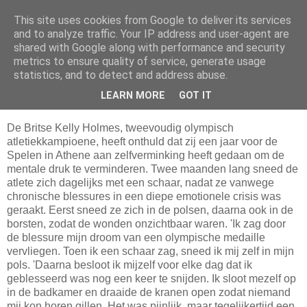
This site uses cookies from Google to deliver its services
Da_Blog
and to analyze traffic. Your IP address and user-agent are
shared with Google along with performance and security
metrics to ensure quality of service, generate usage
You don't put a bumpersticker on a Bentley
statistics, and to detect and address abuse.
LEARN MORE
GOT IT
maandag, mei 30, 2005
De Britse Kelly Holmes, tweevoudig olympisch
atletiekkampioene, heeft onthuld dat zij een jaar voor de
Spelen in Athene aan zelfverminking heeft gedaan om de
mentale druk te verminderen. Twee maanden lang sneed de
atlete zich dagelijks met een schaar, nadat ze vanwege
chronische blessures in een diepe emotionele crisis was
geraakt. Eerst sneed ze zich in de polsen, daarna ook in de
borsten, zodat de wonden onzichtbaar waren. 'Ik zag door
de blessure mijn droom van een olympische medaille
vervliegen. Toen ik een schaar zag, sneed ik mij zelf in mijn
pols. 'Daarna besloot ik mijzelf voor elke dag dat ik
geblesseerd was nog een keer te snijden. Ik sloot mezelf op
in de badkamer en draaide de kranen open zodat niemand
mij kon horen gillen. Het was pijnlijk, maar tegelijkertijd een