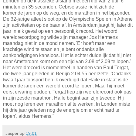
Londen op de klassieke afstand met een tijd van 2 uur, 6
minuten en 35 seconden. Gebrselassie richt zich de
komende jaren op de weg, en de marathon in het bijzonder.
De 32-jarige atleet sloot op de Olympische Spelen in Athene
zijn activiteiten op de baan af. In Amsterdam jaagt hij later dit
jaar in elk geval op een persoonlijk record. Het woord
wereldrecordpoging wilde zijn manager Jos Hermens
maandag niet in de mond nemen. 'Er hoeft maar een
krachtige wind te staan en je bent ondanks alle
aankondigingen kansloos. Het is echter duidelijk dat hij niet
naar Amsterdam komt om een tijd van 2.08 of 2.09 te lopen.'
Het wereldrecord is momenteel in handen van Paul Tergat,
die twee jaar geleden in Berlijn 2.04.55 neerzette. 'Ondanks
twaalf jaar topsport ben ik overtuigd dat Haile in staat is de
komende jaren een wereldrecord te lopen. Maar hij moet
eerst ervaring opdoen. Tergat liep zijn wereldrecord ook pas
in zijn zesde marathon. Haile begint aan zijn tweede. Hij
moet nog leren een marathon af te werken. In Londen miste
hij drie jaar geleden nog de energie om er echt hard te
lopen', aldus Hermens."
Jasper
op
19:01