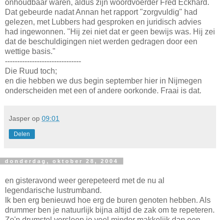
onhoudbaar waren, aldus zijn woordvoerder Fred Eckhard.
Dat gebeurde nadat Annan het rapport "zorgvuldig" had
gelezen, met Lubbers had gesproken en juridisch advies
had ingewonnen. "Hij zei niet dat er geen bewijs was. Hij zei
dat de beschuldigingen niet werden gedragen door een
wettige basis."
-------------------------------
Die Ruud toch;
en die hebben we dus begin september hier in Nijmegen
onderscheiden met een of andere oorkonde. Fraai is dat.
Jasper
op
09:01
Delen
donderdag, oktober 28, 2004
en gisteravond weer gerepeteerd met de nu al
legendarische lustrumband.
Ik ben erg benieuwd hoe erg de buren genoten hebben. Als
drummer ben je natuurlijk bijna altijd de zak om te repeteren.
Zo'n drumstel versleep je veel minder makkelijk dan een