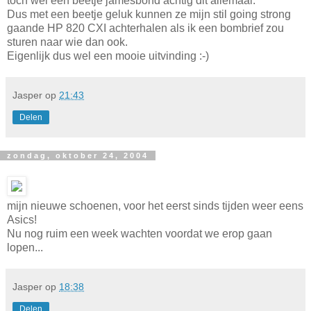
toch wel een beetje jamesbond achtig dit allemaal.
Dus met een beetje geluk kunnen ze mijn stil going strong
gaande HP 820 CXI achterhalen als ik een bombrief zou
sturen naar wie dan ook.
Eigenlijk dus wel een mooie uitvinding :-)
Jasper
op
21:43
Delen
zondag, oktober 24, 2004
mijn nieuwe schoenen, voor het eerst sinds tijden weer eens
Asics!
Nu nog ruim een week wachten voordat we erop gaan
lopen...
Jasper
op
18:38
Delen