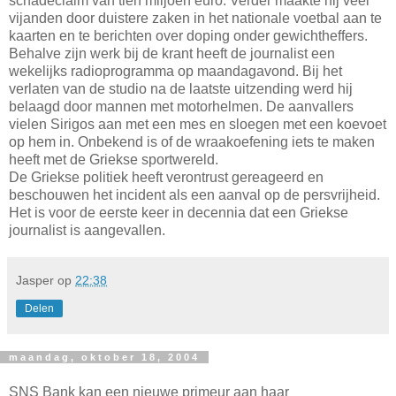
schadeclaim van tien miljoen euro. Verder maakte hij veel
vijanden door duistere zaken in het nationale voetbal aan te
kaarten en te berichten over doping onder gewichtheffers.
Behalve zijn werk bij de krant heeft de journalist een
wekelijks radioprogramma op maandagavond. Bij het
verlaten van de studio na de laatste uitzending werd hij
belaagd door mannen met motorhelmen. De aanvallers
vielen Sirigos aan met een mes en sloegen met een koevoet
op hem in. Onbekend is of de wraakoefening iets te maken
heeft met de Griekse sportwereld.
De Griekse politiek heeft verontrust gereageerd en
beschouwen het incident als een aanval op de persvrijheid.
Het is voor de eerste keer in decennia dat een Griekse
journalist is aangevallen.
Jasper
op
22:38
Delen
maandag, oktober 18, 2004
SNS Bank kan een nieuwe primeur aan haar