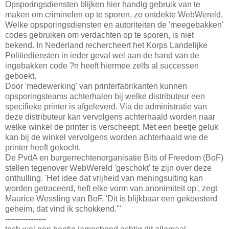
Opsporingsdiensten blijken hier handig gebruik van te
maken om criminelen op te sporen, zo ontdekte WebWereld.
Welke opsporingsdiensten en autoriteiten de 'meegebakken'
codes gebruiken om verdachten op te sporen, is niet
bekend. In Nederland rechercheert het Korps Landelijke
Politiediensten in ieder geval wel aan de hand van de
ingebakken code ?n heeft hiermee zelfs al successen
geboekt.
Door 'medewerking' van printerfabrikanten kunnen
opsporingsteams achterhalen bij welke distributeur een
specifieke printer is afgeleverd. Via de administratie van
deze distributeur kan vervolgens achterhaald worden naar
welke winkel de printer is verscheept. Met een beetje geluk
kan bij de winkel vervolgens worden achterhaald wie de
printer heeft gekocht.
De PvdA en burgerrechtenorganisatie Bits of Freedom (BoF)
stellen tegenover WebWereld 'geschokt' te zijn over deze
onthulling. 'Het idee dat vrijheid van meningsuiting kan
worden getraceerd, heft elke vorm van anonimiteit op', zegt
Maurice Wessling van BoF. 'Dit is blijkbaar een gekoesterd
geheim, dat vind ik schokkend.'"
----------------