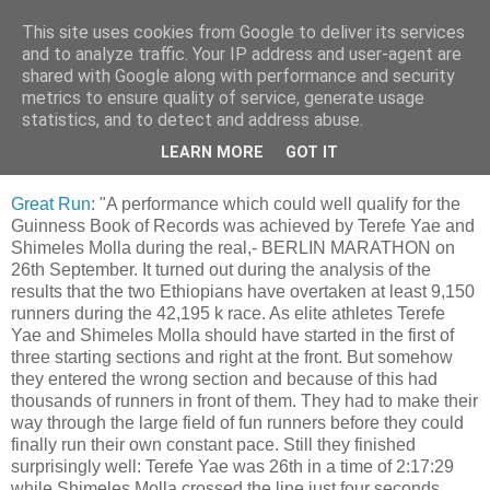
This site uses cookies from Google to deliver its services
Da_Blog
and to analyze traffic. Your IP address and user-agent are
shared with Google along with performance and security
metrics to ensure quality of service, generate usage
You don't put a bumpersticker on a Bentley
statistics, and to detect and address abuse.
LEARN MORE
GOT IT
zondag, oktober 31, 2004
Great Run
: "A performance which could well qualify for the
Guinness Book of Records was achieved by Terefe Yae and
Shimeles Molla during the real,- BERLIN MARATHON on
26th September. It turned out during the analysis of the
results that the two Ethiopians have overtaken at least 9,150
runners during the 42,195 k race. As elite athletes Terefe
Yae and Shimeles Molla should have started in the first of
three starting sections and right at the front. But somehow
they entered the wrong section and because of this had
thousands of runners in front of them. They had to make their
way through the large field of fun runners before they could
finally run their own constant pace. Still they finished
surprisingly well: Terefe Yae was 26th in a time of 2:17:29
while Shimeles Molla crossed the line just four seconds