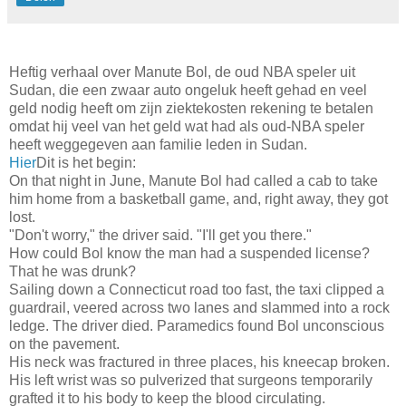
Heftig verhaal over Manute Bol, de oud NBA speler uit
Sudan, die een zwaar auto ongeluk heeft gehad en veel
geld nodig heeft om zijn ziektekosten rekening te betalen
omdat hij veel van het geld wat had als oud-NBA speler
heeft weggegeven aan familie leden in Sudan.
Hier
Dit is het begin:
On that night in June, Manute Bol had called a cab to take
him home from a basketball game, and, right away, they got
lost.
"Don't worry," the driver said. "I'll get you there."
How could Bol know the man had a suspended license?
That he was drunk?
Sailing down a Connecticut road too fast, the taxi clipped a
guardrail, veered across two lanes and slammed into a rock
ledge. The driver died. Paramedics found Bol unconscious
on the pavement.
His neck was fractured in three places, his kneecap broken.
His left wrist was so pulverized that surgeons temporarily
grafted it to his body to keep the blood circulating.