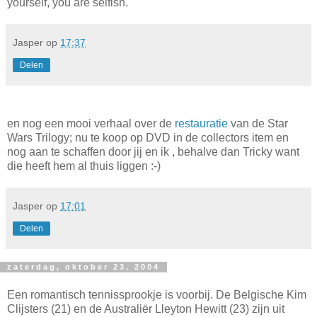
yourself, you are selfish."
Jasper
op
17:37
Delen
en nog een mooi verhaal over de
restauratie
van de Star
Wars Trilogy; nu te koop op DVD in de collectors item en
nog aan te schaffen door jij en ik , behalve dan Tricky want
die heeft hem al thuis liggen :-)
Jasper
op
17:01
Delen
zaterdag, oktober 23, 2004
Een romantisch tennissprookje is voorbij. De Belgische Kim
Clijsters (21) en de Australiër Lleyton Hewitt (23) zijn uit