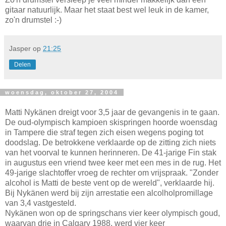
gitaar natuurlijk. Maar het staat best wel leuk in de kamer,
zo'n drumstel :-)
Jasper
op
21:25
Delen
woensdag, oktober 27, 2004
Matti Nykänen dreigt voor 3,5 jaar de gevangenis in te gaan.
De oud-olympisch kampioen skispringen hoorde woensdag
in Tampere die straf tegen zich eisen wegens poging tot
doodslag. De betrokkene verklaarde op de zitting zich niets
van het voorval te kunnen herinneren. De 41-jarige Fin stak
in augustus een vriend twee keer met een mes in de rug. Het
49-jarige slachtoffer vroeg de rechter om vrijspraak. "Zonder
alcohol is Matti de beste vent op de wereld", verklaarde hij.
Bij Nykänen werd bij zijn arrestatie een alcolholpromillage
van 3,4 vastgesteld.
Nykänen won op de springschans vier keer olympisch goud,
waarvan drie in Calgary 1988, werd vier keer