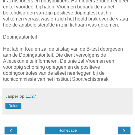
krachtsporters en bodybuilders. Hardlopers zouden er geen
enkel voordeel bij halen. Vroemen benadukte na het
bekendworden van zijn positieve dopingtest dat hij
volkomen verrast was en zich het hoofd brak over de vraag
hoe de anabole steroïde in zijn lichaam was gekomen.
Dopingautoriteit
Het lab in Keulen zal de uitslag van de B-test doorgeven
aan de Dopingautoriteit. Die dient vervolgens de
Atletiekunie te informeren. De unie zal Vroemen een
voorlopig schorsing opleggen en de positieve
dopingcontroles van de atleet neerleggen bij de
tuchtcommissie van het Instituut Sportrechtspraak.
Jasper
op
11:27
Delen
‹
›
Homepage