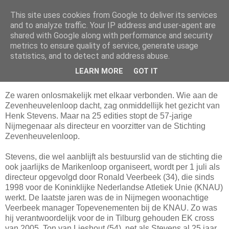
This site uses cookies from Google to deliver its services
Da_Blog
and to analyze traffic. Your IP address and user-agent are
shared with Google along with performance and security
metrics to ensure quality of service, generate usage
You don't put a bumpersticker on a Bentley
statistics, and to detect and address abuse.
LEARN MORE
GOT IT
vrijdag, april 24, 2009
Ze waren onlosmakelijk met elkaar verbonden. Wie aan de
Zevenheuvelenloop dacht, zag onmiddellijk het gezicht van
Henk Stevens. Maar na 25 edities stopt de 57-jarige
Nijmegenaar als directeur en voorzitter van de Stichting
Zevenheuvelenloop.
Stevens, die wel aanblijft als bestuurslid van de stichting die
ook jaarlijks de Marikenloop organiseert, wordt per 1 juli als
directeur opgevolgd door Ronald Veerbeek (34), die sinds
1998 voor de Koninklijke Nederlandse Atletiek Unie (KNAU)
werkt. De laatste jaren was de in Nijmegen woonachtige
Veerbeek manager Topevenementen bij de KNAU. Zo was
hij verantwoordelijk voor de in Tilburg gehouden EK cross
van 2005. Ton van Lieshout (54), net als Stevens al 25 jaar