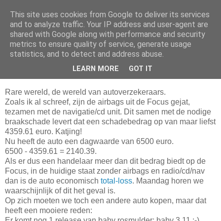
This site uses cookies from Google to deliver its services
Da_Blog
and to analyze traffic. Your IP address and user-agent are
shared with Google along with performance and security
metrics to ensure quality of service, generate usage
You don't put a bumpersticker on a Bentley
statistics, and to detect and address abuse.
LEARN MORE
GOT IT
vrijdag, mei 14, 2010
Rare wereld, de wereld van autoverzekeraars.
Zoals ik al schreef, zijn de airbags uit de Focus gejat,
tezamen met de navigatie/cd unit. Dit samen met de nodige
braakschade levert dat een schadebedrag op van maar liefst
4359.61 euro. Katjing!
Nu heeft de auto een dagwaarde van 6500 euro.
6500 - 4359.61 = 2140.39.
Als er dus een handelaar meer dan dit bedrag biedt op de
Focus, in de huidige staat zonder airbags en radio/cd/nav
dan is de auto economisch
total-loss
. Maandag horen we
waarschijnlijk of dit het geval is.
Op zich moeten we toch een andere auto kopen, maar dat
heeft een mooiere reden:
Er komt nog 1 release van baby rosmulder: baby 3.11 :-)