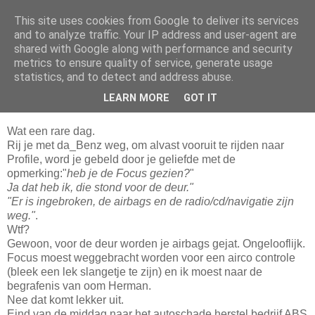
This site uses cookies from Google to deliver its services
Da_Blog
and to analyze traffic. Your IP address and user-agent are
shared with Google along with performance and security
metrics to ensure quality of service, generate usage
You don't put a bumpersticker on a Bentley
statistics, and to detect and address abuse.
LEARN MORE
GOT IT
vrijdag, mei 07, 2010
Wat een rare dag.
Rij je met da_Benz weg, om alvast vooruit te rijden naar
Profile, word je gebeld door je geliefde met de
opmerking:"
heb je de Focus gezien?
"
Ja dat heb ik, die stond voor de deur."
"Er is ingebroken, de airbags en de radio/cd/navigatie zijn
weg."
.
Wtf?
Gewoon, voor de deur worden je airbags gejat. Ongelooflijk.
Focus moest weggebracht worden voor een airco controle
(bleek een lek slangetje te zijn) en ik moest naar de
begrafenis van oom Herman.
Nee dat komt lekker uit.
Eind van de middag naar het autoschade herstel bedrijf ABS