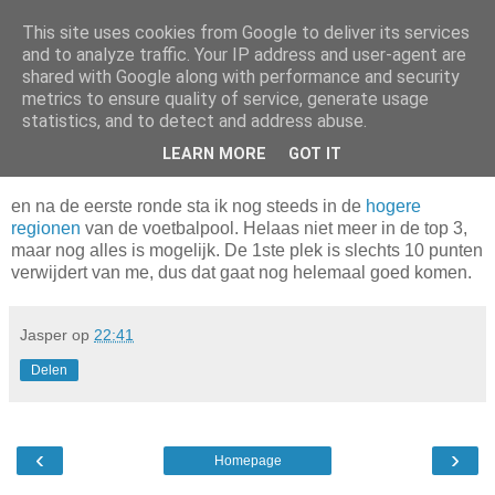
This site uses cookies from Google to deliver its services
Da_Blog
and to analyze traffic. Your IP address and user-agent are
shared with Google along with performance and security
metrics to ensure quality of service, generate usage
You don't put a bumpersticker on a Bentley
statistics, and to detect and address abuse.
LEARN MORE
GOT IT
donderdag, juni 17, 2010
en na de eerste ronde sta ik nog steeds in de
hogere
regionen
van de voetbalpool. Helaas niet meer in de top 3,
maar nog alles is mogelijk. De 1ste plek is slechts 10 punten
verwijdert van me, dus dat gaat nog helemaal goed komen.
Jasper
op
22:41
Delen
‹
›
Homepage