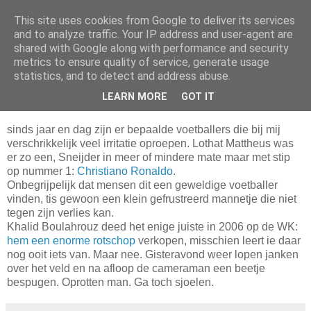
This site uses cookies from Google to deliver its services
Da_Blog
and to analyze traffic. Your IP address and user-agent are
shared with Google along with performance and security
metrics to ensure quality of service, generate usage
You don't put a bumpersticker on a Bentley
statistics, and to detect and address abuse.
LEARN MORE
GOT IT
woensdag, juni 30, 2010
sinds jaar en dag zijn er bepaalde voetballers die bij mij
verschrikkelijk veel irritatie oproepen. Lothat Mattheus was
er zo een, Sneijder in meer of mindere mate maar met stip
op nummer 1:
Christiano Ronaldo
.
Onbegrijpelijk dat mensen dit een geweldige voetballer
vinden, tis gewoon een klein gefrustreerd mannetje die niet
tegen zijn verlies kan.
Khalid Boulahrouz deed het enige juiste in 2006 op de WK:
hem een enorme rotschop
verkopen, misschien leert ie daar
nog ooit iets van. Maar nee. Gisteravond weer lopen janken
over het veld en na afloop de cameraman een beetje
bespugen. Oprotten man. Ga toch sjoelen.