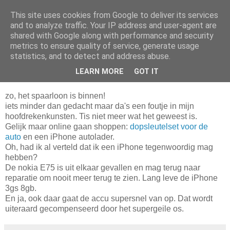
This site uses cookies from Google to deliver its services
Da_Blog
and to analyze traffic. Your IP address and user-agent are
shared with Google along with performance and security
metrics to ensure quality of service, generate usage
You don't put a bumpersticker on a Bentley
statistics, and to detect and address abuse.
LEARN MORE
GOT IT
vrijdag, september 24, 2010
zo, het spaarloon is binnen!
iets minder dan gedacht maar da's een foutje in mijn
hoofdrekenkunsten. Tis niet meer wat het geweest is.
Gelijk maar online gaan shoppen:
dopsleutelset voor de
auto
en een iPhone autolader.
Oh, had ik al verteld dat ik een iPhone tegenwoordig mag
hebben?
De nokia E75 is uit elkaar gevallen en mag terug naar
reparatie om nooit meer terug te zien. Lang leve de iPhone
3gs 8gb.
En ja, ook daar gaat de accu supersnel van op. Dat wordt
uiteraard gecompenseerd door het supergeile os.