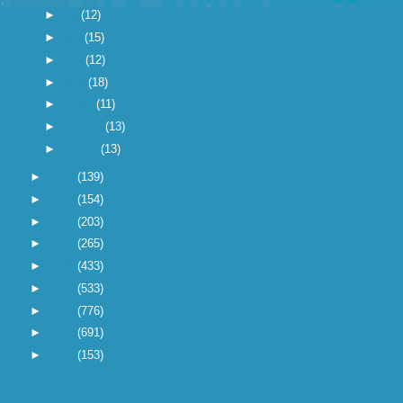
►
juli
(12)
►
juni
(15)
►
mei
(12)
►
april
(18)
►
maart
(11)
►
februari
(13)
►
januari
(13)
►
2009
(139)
►
2008
(154)
►
2007
(203)
►
2006
(265)
►
2005
(433)
►
2004
(533)
►
2003
(776)
►
2002
(691)
►
2001
(153)