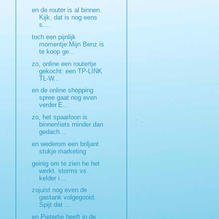
en de router is al binnen.
Kijk, dat is nog eens
s...
toch een pijnlijk
momentje:Mijn Benz is
te koop ge...
zo, online een routertje
gekocht: een TP-LINK
TL-W...
en de online shopping
spree gaat nog even
verder.E...
zo, het spaarloon is
binnen!iets minder dan
gedach...
en wederom een briljant
stukje marketing
geinig om te zien he het
werkt. storms vs
kelder i...
zojuist nog even de
gastank volgegooid.
Spijt dat ...
en Pietertje heeft in de