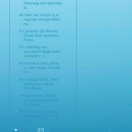
Televaag een berichtje
la...
en naar het schijnt is er
nog wat voorgevallen,
na...
En gisteren De Wereld
Draait Door gekeken.
Pieter ...
En zaterdag een
succesvol dagje auto
sleutelen:- n...
en omdat ie best geinig
is, een stukje historie
vo...
en vrijdagmiddag, werd
keurig bezorgd de
Hirschman...
en zojuist een nieuwe
antenne besteld voor
Da_Benz...
en na weer een dubbele
aflevering 24 zit ik er
wee...
►
augustus
(17)