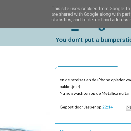
This site uses cookies from Google to d
are shared with Google along with perf
statistics, and to detect and address 
Da_Blog
You don't put a bumpersti
dinsdag, september 28, 2010
en de ratelset en de iPhone oplader vo
pakketje :-)
Nu nog wachten op de Metallica guitar h
Gepost door
Jasper
op
22:14