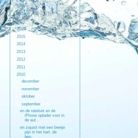
►
2019
(1)
►
2018
(2)
►
2017
(3)
►
2016
(9)
►
2015
(17)
►
2014
(6)
►
2013
(17)
►
2012
(98)
►
2011
(216)
▼
2010
(187)
►
december
(13)
►
november
(24)
►
oktober
(21)
▼
september
(18)
en de ratelset en de
iPhone oplader voor in
de aut...
en zojuist met een beetje
pijn in het hart, de
ben...