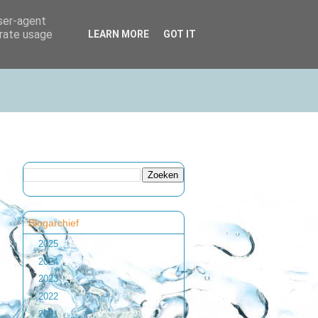
user-agent
erate usage
LEARN MORE
GOT IT
Blogarchief
►
2025
(1)
►
2024
(1)
►
2023
(2)
►
2022
(1)
►
2021
(1)