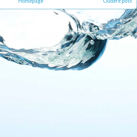
Homepage
Oudere post