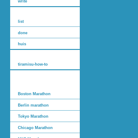
write
list
done
huis
tiramisu-how-to
Boston Marathon
Berlin marathon
Tokyo Marathon
Chicago Marathon