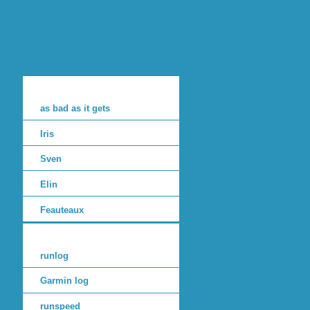
as bad as it gets
Iris
Sven
Elin
Feauteaux
runlog
Garmin log
runspeed