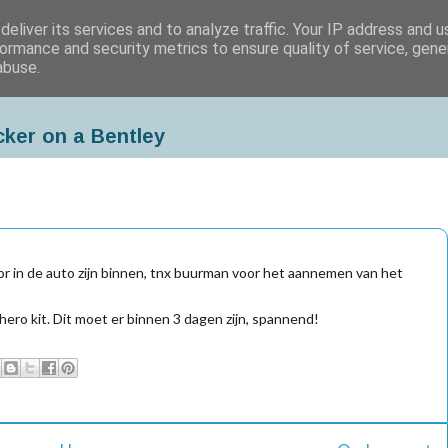
eliver its services and to analyze traffic. Your IP address and 
ormance and security metrics to ensure quality of service, gen
abuse.
cker on a Bentley
or in de auto zijn binnen, tnx buurman voor het aannemen van het
ero kit. Dit moet er binnen 3 dagen zijn, spannend!