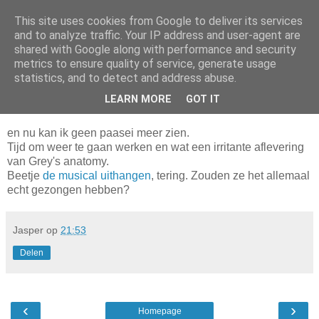
This site uses cookies from Google to deliver its services
Da_Blog
and to analyze traffic. Your IP address and user-agent are
shared with Google along with performance and security
metrics to ensure quality of service, generate usage
You don't put a bumpersticker on a Bentley
statistics, and to detect and address abuse.
LEARN MORE
GOT IT
maandag, april 25, 2011
en nu kan ik geen paasei meer zien.
Tijd om weer te gaan werken en wat een irritante aflevering
van Grey's anatomy.
Beetje
de musical uithangen
, tering. Zouden ze het allemaal
echt gezongen hebben?
Jasper
op
21:53
Delen
‹
›
Homepage