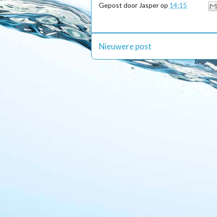
Gepost door
Jasper
op
14:15
Nieuwere post