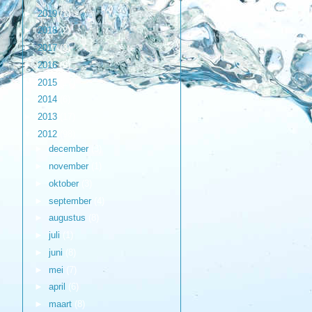
►
2019
(1)
►
2018
(2)
►
2017
(3)
►
2016
(9)
►
2015
(17)
►
2014
(6)
►
2013
(17)
▼
2012
(98)
►
december
(3)
►
november
(1)
►
oktober
(3)
►
september
(4)
►
augustus
(8)
►
juli
(1)
►
juni
(8)
►
mei
(7)
►
april
(6)
►
maart
(8)