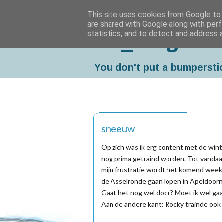
This site uses cookies from Google to d
are shared with Google along with perf
statistics, and to detect and address 
Da_Blog
You don't put a bumpersti
vrijdag, februari 03, 2012
sneeuw
Op zich was ik erg content met de winte
nog prima getraind worden. Tot vandaag
mijn frustratie wordt het komend week
de Asselronde gaan lopen in Apeldoorn. St
Gaat het nog wel door? Moet ik wel gaa
Aan de andere kant: Rocky trainde ook