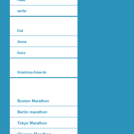
write
list
done
huis
tiramisu-how-to
Boston Marathon
Berlin marathon
Tokyo Marathon