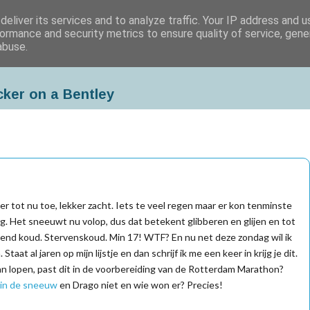
eliver its services and to analyze traffic. Your IP address and 
ormance and security metrics to ensure quality of service, gen
abuse.
cker on a Bentley
r tot nu toe, lekker zacht. Iets te veel regen maar er kon tenminste
. Het sneeuwt nu volop, dus dat betekent glibberen en glijen en tot
end koud. Stervenskoud. Min 17! WTF? En nu net deze zondag wil ik
aat al jaren op mijn lijstje en dan schrijf ik me een keer in krijg je dit.
n lopen, past dit in de voorbereiding van de Rotterdam Marathon?
in de sneeuw
en Drago niet en wie won er? Precies!