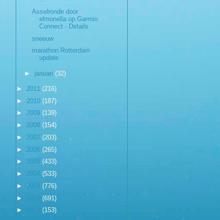
Asselronde door
elmonella op Garmin
Connect - Details
sneeuw
marathon Rotterdam
update
►
januari
(32)
►
2011
(216)
►
2010
(187)
►
2009
(139)
►
2008
(154)
►
2007
(203)
►
2006
(265)
►
2005
(433)
►
2004
(533)
►
2003
(776)
►
2002
(691)
►
2001
(153)