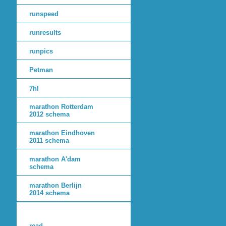
runspeed
runresults
runpics
Petman
7hl
marathon Rotterdam
2012 schema
marathon Eindhoven
2011 schema
marathon A'dam
schema
marathon Berlijn
2014 schema
read