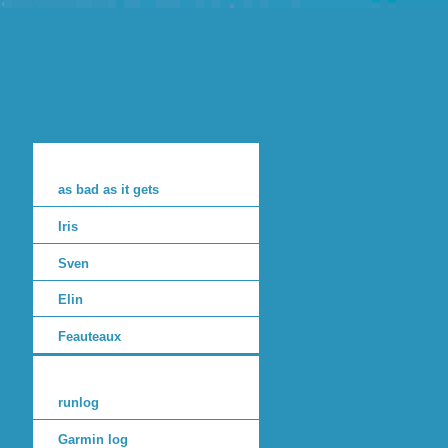
as bad as it gets
Iris
Sven
Elin
Feauteaux
runlog
Garmin log