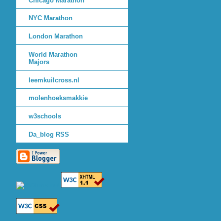
Chicago Marathon
NYC Marathon
London Marathon
World Marathon
Majors
leemkuilcross.nl
molenhoeksmakkie
w3schools
Da_blog RSS