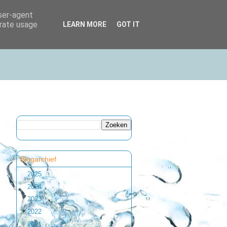
user-agent
erate usage
LEARN MORE
GOT IT
Blogarchief
►
2025
(1)
►
2024
(1)
►
2023
(2)
►
2022
(1)
►
2021
(1)