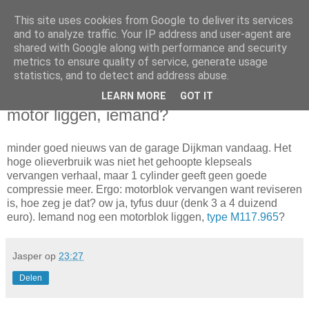
This site uses cookies from Google to deliver its services
Da_Blog
and to analyze traffic. Your IP address and user-agent are
shared with Google along with performance and security
metrics to ensure quality of service, generate usage
You don't put a bumpersticker on a Bentley
statistics, and to detect and address abuse.
LEARN MORE
GOT IT
donderdag, april 12, 2012
motor liggen, iemand?
minder goed nieuws van de garage Dijkman vandaag. Het
hoge olieverbruik was niet het gehoopte klepseals
vervangen verhaal, maar 1 cylinder geeft geen goede
compressie meer. Ergo: motorblok vervangen want reviseren
is, hoe zeg je dat? ow ja, tyfus duur (denk 3 a 4 duizend
euro). Iemand nog een motorblok liggen,
type M117.965
?
Jasper
op
23:27
Delen