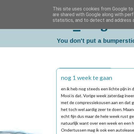
This site uses cookies from Google to d
are shared with Google along with perf
statistics, and to detect and address 
Da_Blog
You don't put a bumpersti
zaterdag, april 07, 2012
nog 1 week te gaan
en ik heb nog steeds een lichte pijn in d
Mooi is dat. Vorige week zaterdag ine
met de compressiekousen aan en dat gi
het toch wel aardig zeer te doen. Maa
echt fijn dus maar de hele week rust g
natuurlijk want over een week en een h
Ondertussen mag ik ook een autoleasen 