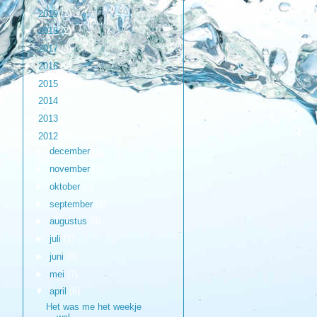
►
2019
(1)
►
2018
(2)
►
2017
(3)
►
2016
(9)
►
2015
(17)
►
2014
(6)
►
2013
(17)
▼
2012
(98)
►
december
(3)
►
november
(1)
►
oktober
(3)
►
september
(4)
►
augustus
(8)
►
juli
(1)
►
juni
(8)
►
mei
(7)
▼
april
(6)
Het was me het weekje