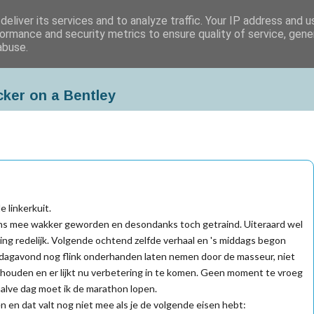
eliver its services and to analyze traffic. Your IP address and 
ormance and security metrics to ensure quality of service, gen
abuse.
cker on a Bentley
e linkerkuit.
ens mee wakker geworden en desondanks toch getraind. Uiteraard wel
ng redelijk. Volgende ochtend zelfde verhaal en 's middags begon
ndagavond nog flink onderhanden laten nemen door de masseur, niet
ehouden en er lijkt nu verbetering in te komen. Geen moment te vroeg
alve dag moet ik de marathon lopen.
en dat valt nog niet mee als je de volgende eisen hebt: