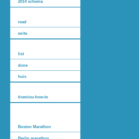
2014 schema
read
write
list
done
huis
tiramisu-how-to
Boston Marathon
Berlin marathon