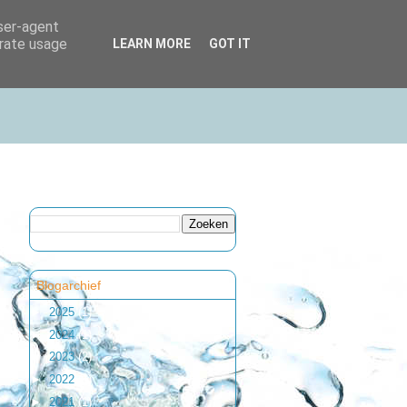
user-agent
erate usage
LEARN MORE
GOT IT
Blogarchief
►
2025
(1)
►
2024
(1)
►
2023
(2)
►
2022
(1)
►
2021
(1)