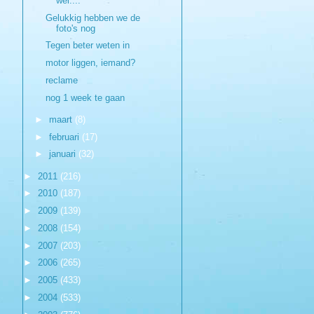
wel....
Gelukkig hebben we de
foto's nog
Tegen beter weten in
motor liggen, iemand?
reclame
nog 1 week te gaan
►
maart
(8)
►
februari
(17)
►
januari
(32)
►
2011
(216)
►
2010
(187)
►
2009
(139)
►
2008
(154)
►
2007
(203)
►
2006
(265)
►
2005
(433)
►
2004
(533)