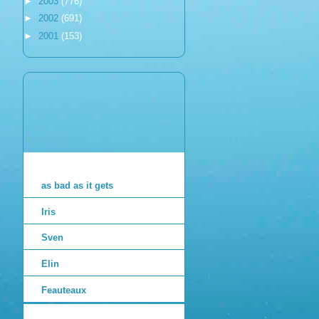
►
2003
(776)
►
2002
(691)
►
2001
(153)
as bad as it gets
Iris
Sven
Elin
Feauteaux