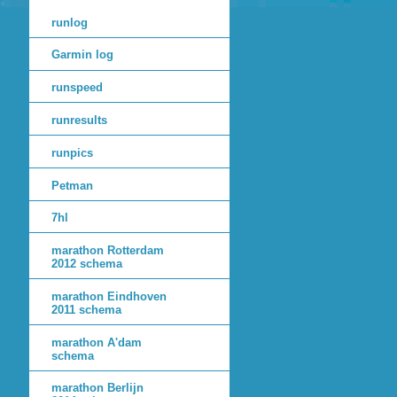
runlog
Garmin log
runspeed
runresults
runpics
Petman
7hl
marathon Rotterdam
2012 schema
marathon Eindhoven
2011 schema
marathon A'dam
schema
marathon Berlijn