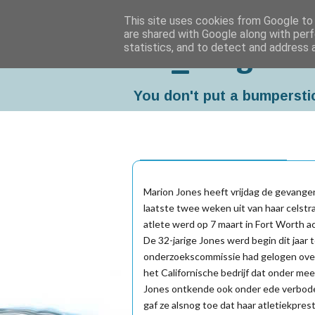
This site uses cookies from Google to d
are shared with Google along with perf
statistics, and to detect and address 
Da_Blog
You don't put a bumpersti
zaterdag, september 06, 2008
Marion Jones heeft vrijdag de gevangen
laatste twee weken uit van haar cels
atlete werd op 7 maart in Fort Worth ac
De 32-jarige Jones werd begin dit jaar 
onderzoekscommissie had gelogen over 
het Californische bedrijf dat onder me
Jones ontkende ook onder ede verbode
gaf ze alsnog toe dat haar atletiekpre