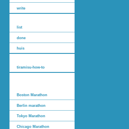
write
list
done
huis
tiramisu-how-to
Boston Marathon
Berlin marathon
Tokyo Marathon
Chicago Marathon