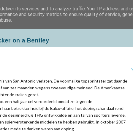
eliver its services and to analyze traffic. Your IP address and 
ormance and security metrics to ensure quality of service, gen
abuse.
cker on a Bentley
is van San Antonio verlaten. De voormalige topsprintster zat daar de
traf van zes maanden wegens tweevoudige meineed. De Amerikaanse
hter de tralies gezet.
tot een half jaar cel veroordeeld omdat ze tegen de
haar betrokkenheid bij de Balco-affaire, het dopingschandaal rond
er de designerdrug THG ontwikkelde en aan tal van sporters leverde.
n spierversterkende middelen te hebben gebruikt. In oktober 2007
staties mede te danken waren aan doping.