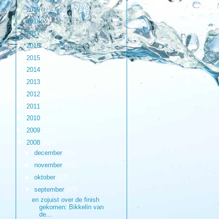
►
2019
(1)
►
2018
(2)
►
2017
(3)
►
2016
(9)
►
2015
(17)
►
2014
(6)
►
2013
(17)
►
2012
(98)
►
2011
(216)
►
2010
(187)
►
2009
(139)
▼
2008
(154)
►
december
(14)
►
november
(18)
►
oktober
(17)
▼
september
(10)
en zojuist over de finish
gekomen: Bikkelin van
de...