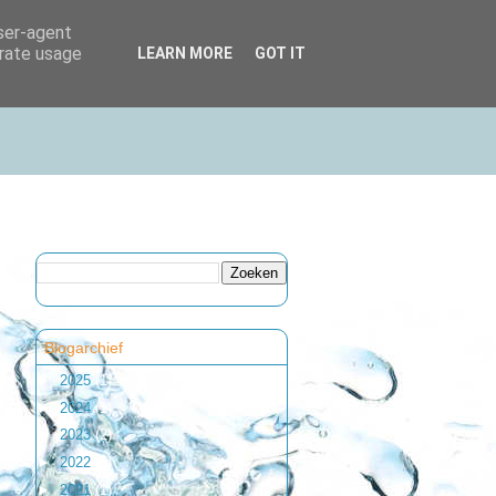
user-agent
erate usage
LEARN MORE
GOT IT
Blogarchief
►
2025
(1)
►
2024
(1)
►
2023
(2)
►
2022
(1)
►
2021
(1)