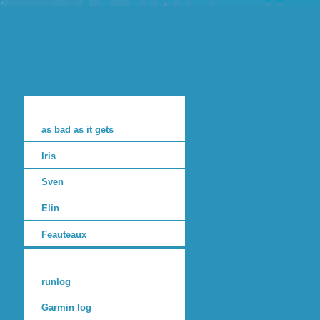
as bad as it gets
Iris
Sven
Elin
Feauteaux
runlog
Garmin log