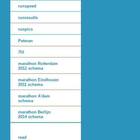
runspeed
runresults
runpics
Petman
7hl
marathon Rotterdam
2012 schema
marathon Eindhoven
2011 schema
marathon A'dam
schema
marathon Berlijn
2014 schema
read