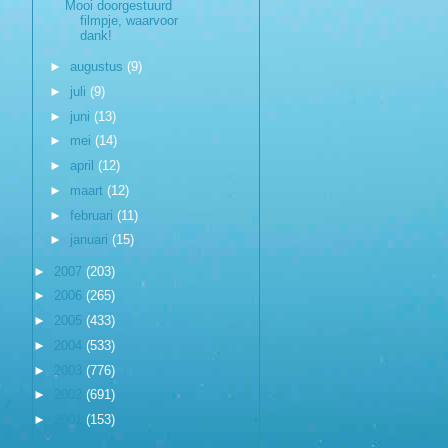
Mooi doorgestuurd
filmpje, waarvoor
dank!
►
augustus
(9)
►
juli
(9)
►
juni
(13)
►
mei
(14)
►
april
(12)
►
maart
(12)
►
februari
(11)
►
januari
(15)
►
2007
(203)
►
2006
(265)
►
2005
(433)
►
2004
(533)
►
2003
(776)
►
2002
(691)
►
2001
(153)