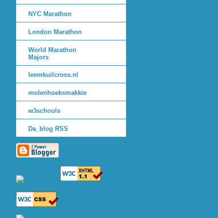
NYC Marathon
London Marathon
World Marathon
Majors
leemkuilcross.nl
molenhoeksmakkie
w3schools
Da_blog RSS