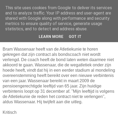
This site uses cookies from Google to deliver its services
Da_Blog
and to analyze traffic. Your IP address and user-agent are
shared with Google along with performance and security
metrics to ensure quality of service, generate usage
You don't put a bumpersticker on a Bentley
statistics, and to detect and address abuse.
LEARN MORE
GOT IT
dinsdag, december 30, 2008
Bram Wassenaar heeft van de Atletiekunie te horen
gekregen dat zijn contract als bondscoach niet wordt
verlengd. De coach heeft de bond laten weten daarmee niet
akkoord te gaan. Wassenaar, die de wegatletiek onder zijn
hoede heeft, vindt dat hij in een eerder stadium al mondeling
overeenstemming heeft bereikt over een nieuwe verbintenis
van een jaar. Wassenaar bereikt in maart 2009 de
pensioengerechtigde leeftijd van 65 jaar. Zijn huidige
verbintenis loopt op 31 december af. ''Mijn leeftijd is volgens
de Atletiekunie de reden het contract niet te verlengen'',
aldus Wassenaar. Hij twijfelt aan die uitleg.
Kritisch