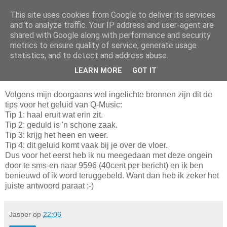
This site uses cookies from Google to deliver its services
Da_Blog
and to analyze traffic. Your IP address and user-agent are
shared with Google along with performance and security
metrics to ensure quality of service, generate usage
You don't put a bumpersticker on a Bentley
statistics, and to detect and address abuse.
LEARN MORE
GOT IT
maandag, december 08, 2008
Volgens mijn doorgaans wel ingelichte bronnen zijn dit de
tips voor het geluid van Q-Music:
Tip 1: haal eruit wat erin zit.
Tip 2: geduld is 'n schone zaak.
Tip 3: krijg het heen en weer.
Tip 4: dit geluid komt vaak bij je over de vloer.
Dus voor het eerst heb ik nu meegedaan met deze ongein
door te sms-en naar 9596 (40cent per bericht) en ik ben
benieuwd of ik word teruggebeld. Want dan heb ik zeker het
juiste antwoord paraat :-)
Jasper
op
22:06