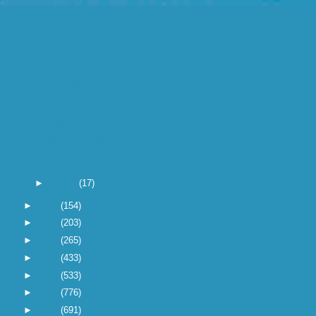
Goffertpark ...
het gaat nergens over,
maar toch stoer: het
wereld...
Een man vloog in een
heteluchtballon boven
het lan...
en met dank aan een
oplettende
kleuterleidster ped...
Gisteren in ruim 2,5 uur
de Focus voorzien van
een...
►
januari
(17)
►
2008
(154)
►
2007
(203)
►
2006
(265)
►
2005
(433)
►
2004
(533)
►
2003
(776)
►
2002
(691)