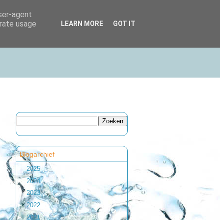
user-agent
erate usage
LEARN MORE
GOT IT
Blogarchief
►
2025
(1)
►
2024
(1)
►
2023
(2)
►
2022
(1)
►
2021
(1)