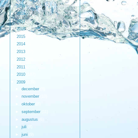
►
2019
(1)
►
2018
(2)
►
2017
(3)
►
2016
(9)
►
2015
(17)
►
2014
(6)
►
2013
(17)
►
2012
(98)
►
2011
(216)
►
2010
(187)
▼
2009
(139)
►
december
(8)
►
november
(10)
►
oktober
(8)
►
september
(11)
►
augustus
(6)
►
juli
(8)
►
juni
(9)