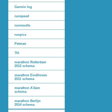
Garmin log
runspeed
runresults
runpics
Petman
7hl
marathon Rotterdam
2012 schema
marathon Eindhoven
2011 schema
marathon A'dam
schema
marathon Berlijn
2014 schema