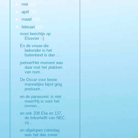
►
mei
(11)
►
april
(14)
►
maart
(18)
▼
februari
(19)
mooi berichtje op
Elsevier :-)
En de vrouw die
bekender in het
buitenland is dan ...
joehoe!Het moment was
daar met het plakken
van num...
De Oscar voor beste
mannelijke bijrol ging
postuum...
en de panasonic is niet
meer!Hij is voor het
immen...
en ook 208 Elia en 137,
de linkerhelft van NEC
zij...
en afgelopen zaterdag
was het dan zover: