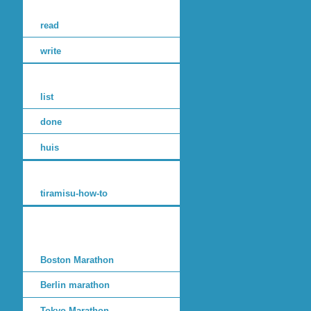
read
write
list
done
huis
tiramisu-how-to
Boston Marathon
Berlin marathon
Tokyo Marathon