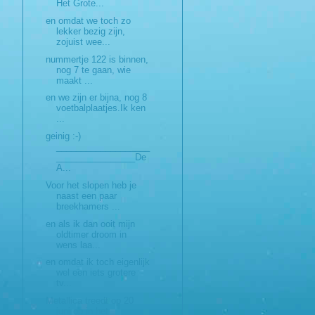
Het Grote...
en omdat we toch zo
lekker bezig zijn,
zojuist wee...
nummertje 122 is binnen,
nog 7 te gaan, wie
maakt ...
en we zijn er bijna, nog 8
voetbalplaatjes.Ik ken
...
geinig :-)
___________________
________________De
A...
Voor het slopen heb je
naast een paar
breekhamers ...
en als ik dan ooit mijn
oldtimer droom in
wens laa...
en omdat ik toch eigenlijk
wel een iets grotere
tv...
Metallica treedt op 20
juni op in het