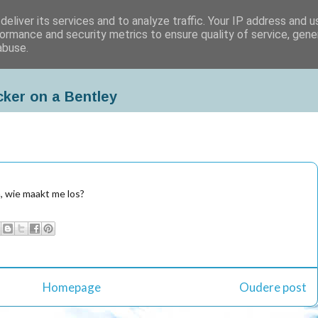
eliver its services and to analyze traffic. Your IP address and 
ormance and security metrics to ensure quality of service, gen
abuse.
cker on a Bentley
, wie maakt me los?
Homepage
Oudere post