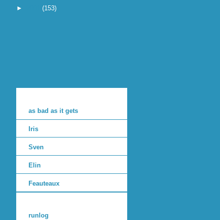
►
2001
(153)
as bad as it gets
Iris
Sven
Elin
Feauteaux
runlog