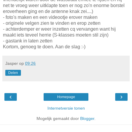
net te vroeg weer uitklapte toen er nog zo'n enorme borstel
eroverheen ging en de antenne knak zei....)
- foto's maken en een videootje erover maken
- originele velgen zien te vinden en erop zetten
- achterdemper er weer inzetten cq vervangen want hij
maakt iets teveel herrie (S-klasses moeten stil zijn)
- gastank in laten zetten
Kortom, genoeg te doen. Aan de slag :-)
Jasper
op
09:26
Delen
‹
›
Homepage
Internetversie tonen
Mogelijk gemaakt door
Blogger
.