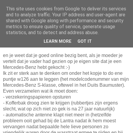
This site uses cookies from Google to deliver its services
Da_Blog
and to analyze traffic. Your IP address and user-agent are
shared with Google along with performance and security
metrics to ensure quality of service, generate usage
You don't put a bumpersticker on a Bentley
statistics, and to detect and address abuse.
LEARN MORE
GOT IT
donderdag, maart 12, 2009
en je weet dat je goed online bezig bent, als je moeder je
vertelt dat je vader had gezien op je eigen site dat je een
Mercedes-Benz hebt gekocht :-)
Ik zit er sterk aan te denken om onder het kopje to do ene
puntje w126 aan te leggen (het modelcodenummer van mijn
Mercedes-Benz S-klasse, oftewel in het Duits Baumuster).
Even verzamelen wat ik moet doen:
- verzekeringspapieren opsturen
- Kofferbak droog zien te krijgen (rubbertjes zijn ergens
slecht, wat op zich niet zo gek is na 27 jaar natuurlijk)
- automatische antenne klapt niet meer in (hetzelfde
probleem ooit gehad bij de Lantra nadat ik hem moest
vervangen nadat bepaalde hele lieve personen zo
vriendelijk waren door de wasstraat ermee te rijden en hij