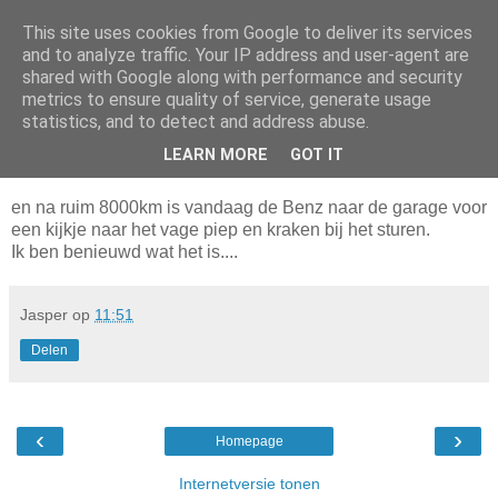
This site uses cookies from Google to deliver its services
Da_Blog
and to analyze traffic. Your IP address and user-agent are
shared with Google along with performance and security
metrics to ensure quality of service, generate usage
You don't put a bumpersticker on a Bentley
statistics, and to detect and address abuse.
LEARN MORE
GOT IT
dinsdag, september 15, 2009
en na ruim 8000km is vandaag de Benz naar de garage voor
een kijkje naar het vage piep en kraken bij het sturen.
Ik ben benieuwd wat het is....
Jasper
op
11:51
Delen
‹
›
Homepage
Internetversie tonen