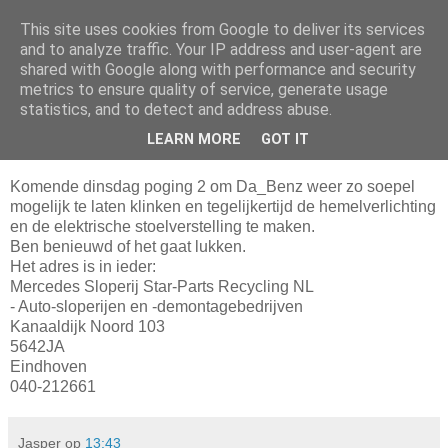
This site uses cookies from Google to deliver its services
Da_Blog
and to analyze traffic. Your IP address and user-agent are
shared with Google along with performance and security
metrics to ensure quality of service, generate usage
You don't put a bumpersticker on a Bentley
statistics, and to detect and address abuse.
LEARN MORE
GOT IT
vrijdag, september 25, 2009
Komende dinsdag poging 2 om Da_Benz weer zo soepel
mogelijk te laten klinken en tegelijkertijd de hemelverlichting
en de elektrische stoelverstelling te maken.
Ben benieuwd of het gaat lukken.
Het adres is in ieder:
Mercedes Sloperij Star-Parts Recycling NL
- Auto-sloperijen en -demontagebedrijven
Kanaaldijk Noord 103
5642JA
Eindhoven
040-212661
Jasper
op
13:43