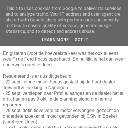
This site uses cookies from Google to deliver its services
Da_Blog
and to analyze traffic. Your IP address and user-agent are
shared with Google along with performance and security
metrics to ensure quality of service, generate usage
You don't put a bumpersticker on a Bentley
statistics, and to detect and address abuse.
LEARN MORE
GOT IT
zondag, november 22, 2009
En gisteren (voor de hoeveelste keer was het ook al eens
weer?) de Ford Focus opgehaald. En nu lijkt ie het dan weer
ouderwets goed te doen.
Resumerend is er dus dit gebeurd:
- 22 sept.: einde motor, Focus gestald bij de Ford dealer
Terwindt & Hekking in Nijmegen
- 25 sept: verslepen naar Profile, aangezien de dealer het te
druk had en pas 9 okt. in de planning stond om hem te
repareren
- 29 sept: definitieve verdict: motor vervangen, gezocht op
onderdelenzoeker.nl, motor gevonden bij CSN in Boekel
(voorheen Uden)
- 1 okt.: motor opgehaald bij CSN en afgeleverd bij profile