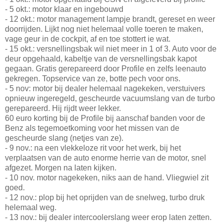
- 5 okt.: motor klaar en ingebouwd
- 12 okt.: motor management lampje brandt, gereset en weer
doorrijden. Lijkt nog niet helemaal volle toeren te maken,
vage geur in de cockpit, af en toe stottert ie wat.
- 15 okt.: versnellingsbak wil niet meer in 1 of 3. Auto voor de
deur opgehaald, kabeltje van de versnellingsbak kapot
gegaan. Gratis gerepareerd door Profile en zelfs leenauto
gekregen. Topservice van ze, botte pech voor ons.
- 5 nov: motor bij dealer helemaal nagekeken, verstuivers
opnieuw ingeregeld, gescheurde vacuumslang van de turbo
gerepareerd. Hij rijdt weer lekker.
60 euro korting bij de Profile bij aanschaf banden voor de
Benz als tegemoetkoming voor het missen van de
gescheurde slang (netjes van ze).
- 9 nov.: na een vlekkeloze rit voor het werk, bij het
verplaatsen van de auto enorme herrie van de motor, snel
afgezet. Morgen na laten kijken.
- 10 nov. motor nagekeken, niks aan de hand. Vliegwiel zit
goed.
- 12 nov.: plop bij het oprijden van de snelweg, turbo druk
helemaal weg.
- 13 nov.: bij dealer intercoolerslang weer erop laten zetten.