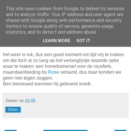
This site uses cookies from Google to deliver its services
Da_Blog
and to analyze traffic. Your IP address and user-agent are
shared with Google along with performance and security
metrics to ensure quality of service, generate usage
You don't put a bumpersticker on a Bentley
statistics, and to detect and address abuse.
LEARN MORE
GOT IT
zaterdag, oktober 23, 2010
het weer is ruk, dus een goed moment om tijd vrij te maken
om die toch al zo lang op het verlanglijstje staande optie
waar te maken: een hometrainerset voor de racefiets.
maandaanbieding bij
Rose
versand, dus daar konden we
geen nee tegen zeggen.
Ben benieuwd wanneer hij geleverd wordt.
Jasper
op
16:49
Delen