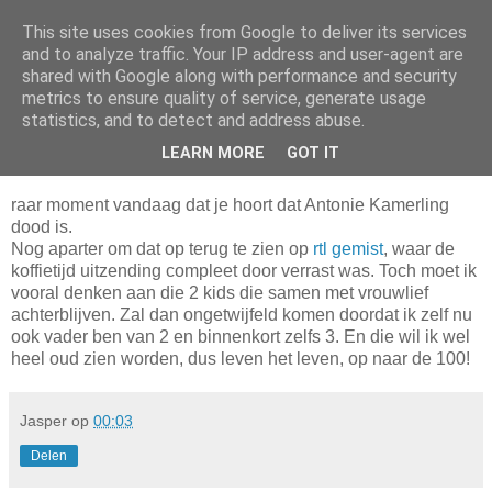
This site uses cookies from Google to deliver its services
Da_Blog
and to analyze traffic. Your IP address and user-agent are
shared with Google along with performance and security
metrics to ensure quality of service, generate usage
You don't put a bumpersticker on a Bentley
statistics, and to detect and address abuse.
LEARN MORE
GOT IT
vrijdag, oktober 08, 2010
raar moment vandaag dat je hoort dat Antonie Kamerling
dood is.
Nog aparter om dat op terug te zien op
rtl gemist
, waar de
koffietijd uitzending compleet door verrast was. Toch moet ik
vooral denken aan die 2 kids die samen met vrouwlief
achterblijven. Zal dan ongetwijfeld komen doordat ik zelf nu
ook vader ben van 2 en binnenkort zelfs 3. En die wil ik wel
heel oud zien worden, dus leven het leven, op naar de 100!
Jasper
op
00:03
Delen