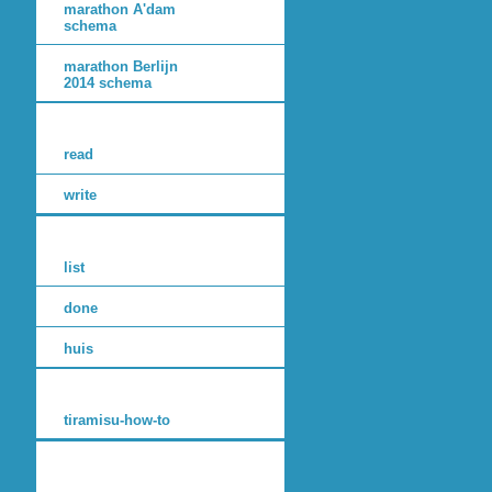
marathon A'dam
schema
marathon Berlijn
2014 schema
read
write
list
done
huis
tiramisu-how-to