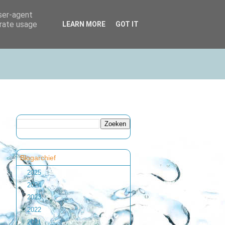
user-agent
erate usage
LEARN MORE
GOT IT
Blogarchief
►
2025
(1)
►
2024
(1)
►
2023
(2)
►
2022
(1)
►
2021
(1)