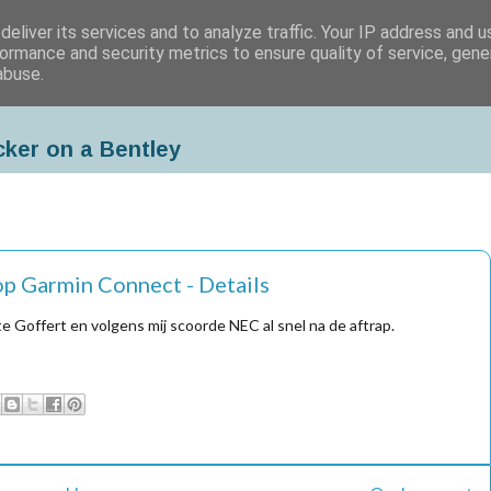
eliver its services and to analyze traffic. Your IP address and 
ormance and security metrics to ensure quality of service, gen
abuse.
cker on a Bentley
p Garmin Connect - Details
te Goffert en volgens mij scoorde NEC al snel na de aftrap.