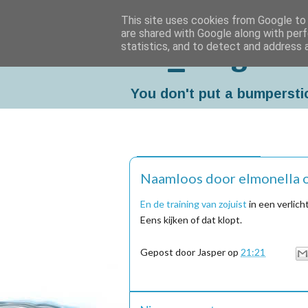
This site uses cookies from Google to d
are shared with Google along with perf
statistics, and to detect and address 
Da_Blog
You don't put a bumpersti
zaterdag, maart 19, 2011
Naamloos door elmonella o
En de training van zojuist
in een verlich
Eens kijken of dat klopt.
Gepost door
Jasper
op
21:21