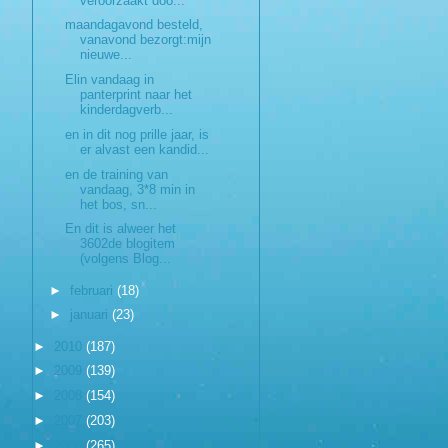
veroorzaakt doo...
maandagavond besteld,
vanavond bezorgt:mijn
nieuwe...
Elin vandaag in
panterprint naar het
kinderdagverb...
en in dit nog prille jaar, is
er alvast een kandid...
en de training van
vandaag, 3*8 min in
het bos, sn...
En dit is alweer het
3602de blogitem
(volgens Blog...
►
februari
(18)
►
januari
(23)
►
2010
(187)
►
2009
(139)
►
2008
(154)
►
2007
(203)
►
2006
(265)