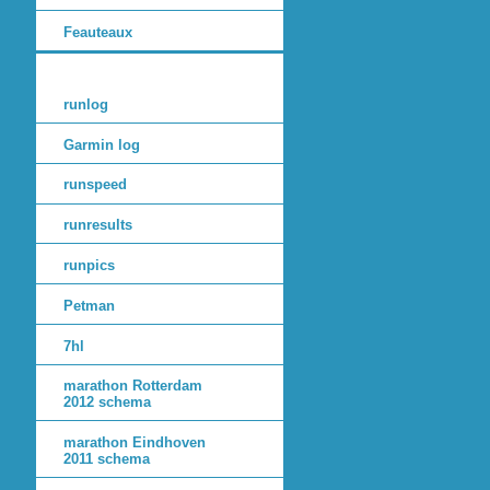
Feauteaux
runlog
Garmin log
runspeed
runresults
runpics
Petman
7hl
marathon Rotterdam
2012 schema
marathon Eindhoven
2011 schema