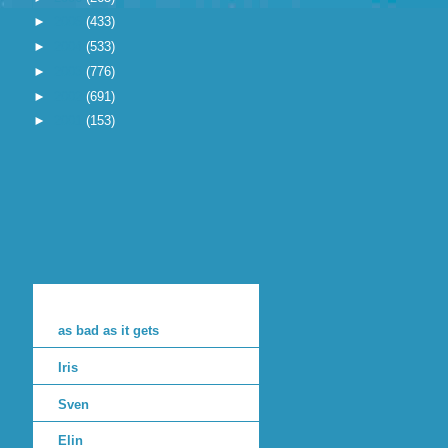
►
2005
(433)
►
2004
(533)
►
2003
(776)
►
2002
(691)
►
2001
(153)
as bad as it gets
Iris
Sven
Elin