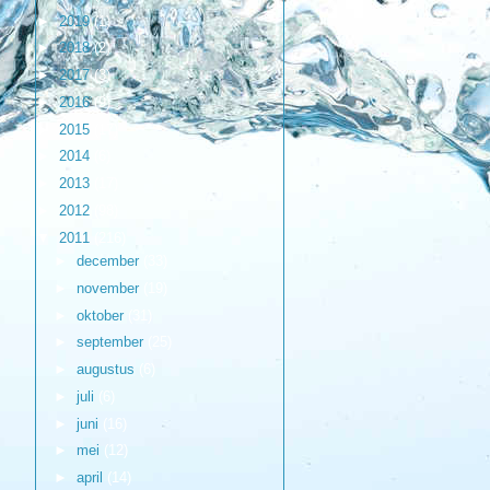
►
2019
(1)
►
2018
(2)
►
2017
(3)
►
2016
(9)
►
2015
(17)
►
2014
(6)
►
2013
(17)
►
2012
(98)
▼
2011
(216)
►
december
(33)
►
november
(19)
►
oktober
(31)
►
september
(25)
►
augustus
(6)
►
juli
(6)
►
juni
(16)
►
mei
(12)
►
april
(14)