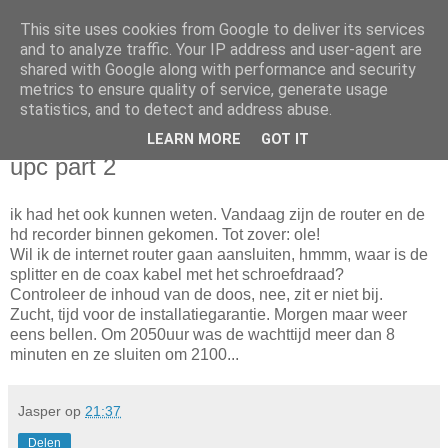
This site uses cookies from Google to deliver its services
Da_Blog
and to analyze traffic. Your IP address and user-agent are
shared with Google along with performance and security
metrics to ensure quality of service, generate usage
You don't put a bumpersticker on a Bentley
statistics, and to detect and address abuse.
LEARN MORE
GOT IT
woensdag, januari 04, 2012
upc part 2
ik had het ook kunnen weten. Vandaag zijn de router en de
hd recorder binnen gekomen. Tot zover: ole!
Wil ik de internet router gaan aansluiten, hmmm, waar is de
splitter en de coax kabel met het schroefdraad?
Controleer de inhoud van de doos, nee, zit er niet bij.
Zucht, tijd voor de installatiegarantie. Morgen maar weer
eens bellen. Om 2050uur was de wachttijd meer dan 8
minuten en ze sluiten om 2100...
Jasper
op
21:37
Delen