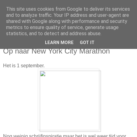
This site uses cookies from Google to deliver its services
Da_Blog
and to analyze traffic. Your IP address and user-agent are
shared with Google along with performance and security
metrics to ensure quality of service, generate usage
You don't put a bumpersticker on a Bentley
statistics, and to detect and address abuse.
LEARN MORE
GOT IT
donderdag, september 01, 2016
Op naar New York City Marathon
Het is 1 september.
Nog weinig schrijfinspiratie maar het is wel weer tijd voor