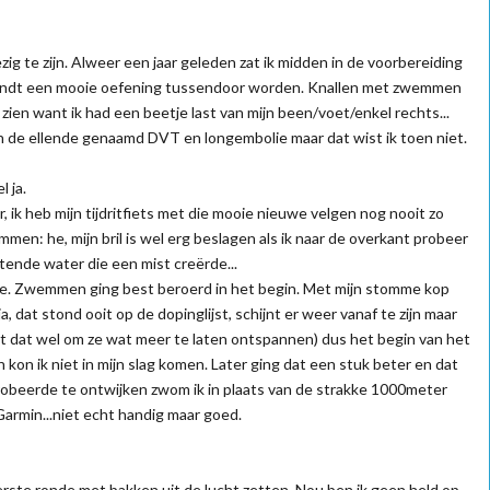
 te zijn. Alweer een jaar geleden zat ik midden in de voorbereiding
 Gendt een mooie oefening tussendoor worden. Knallen met zwemmen
ien want ik had een beetje last van mijn been/voet/enkel rechts...
n de ellende genaamd DVT en longembolie maar dat wist ik toen niet.
l ja.
ik heb mijn tijdritfiets met die mooie nieuwe velgen nog nooit zo
mmen: he, mijn bril is wel erg beslagen als ik naar de overkant probeer
tende water die een mist creërde...
e. Zwemmen ging best beroerd in het begin. Met mijn stomme kop
, dat stond ooit op de dopinglijst, schijnt er weer vanaf te zijn maar
pt dat wel om ze wat meer te laten ontspannen) dus het begin van het
kon ik niet in mijn slag komen. Later ging dat een stuk beter en dat
obeerde te ontwijken zwom ik in plaats van de strakke 1000meter
Garmin...niet echt handig maar goed.
rste ronde met bakken uit de lucht zetten. Nou ben ik geen held op