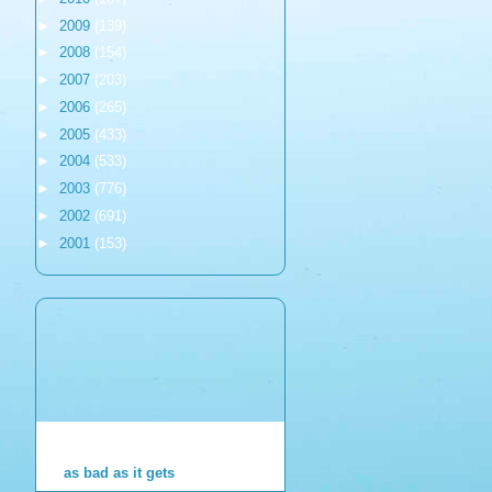
►
2009
(139)
►
2008
(154)
►
2007
(203)
►
2006
(265)
►
2005
(433)
►
2004
(533)
►
2003
(776)
►
2002
(691)
►
2001
(153)
as bad as it gets