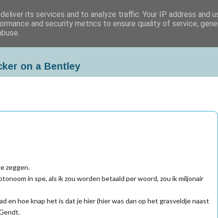
eliver its services and to analyze traffic. Your IP address and 
ormance and security metrics to ensure quality of service, gen
abuse.
cker on a Bentley
e zeggen.
onoom in spe, als ik zou worden betaald per woord, zou ik miljonair
ad en hoe knap het is dat je hier (hier was dan op het grasveldje naast
 Gendt.