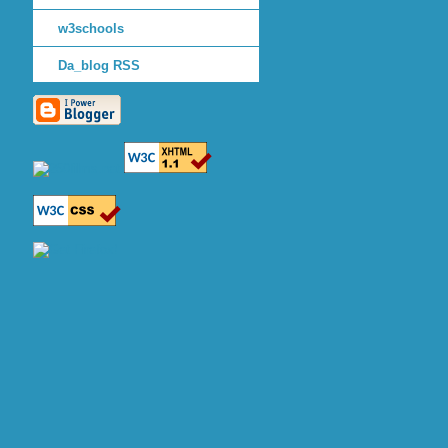
w3schools
Da_blog RSS