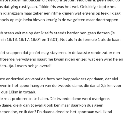
s dat ging rustig aan. Tikkie fris was het wel. Gelukkig stopte het
ik langzaam maar zeker een ritme krijgen wat ergens op leek. Ik zag
uppels op mijn helm bleven keurig in de wegzitten maar doortrappen
b staan valt me op dat ik zelfs steeds harder ben gaan fietsen (je
in 18:18, 18:17, 18:04 en 18:01). Net als in de formule 1 als de baan
et snappen dat je niet mag stayeren. In de laatste ronde zat er een
ofiteerde, vervolgens naast me kwam rijden en zei: wat een wind he en
n...tja. Losers heb je overal!
ste onderdeel en vanaf de fiets het loopparkoers op: damn, dat viel
ven in het spoor hangen van de tweede dame, die dan al 2,5 km voor
m dus 10km in totaal).
n de rest proberen in te halen. Die tweede dame werd overigens
dame, die ik dan toevallig ook ken maar daar kon dus geen
pen: he, en ik dan? En daarna deed ze het spontaan wel. Ik zal