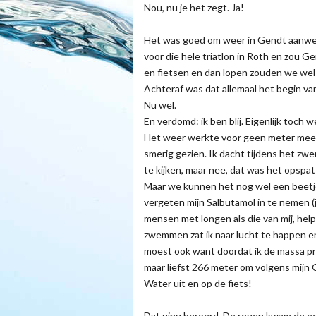
Nou, nu je het zegt. Ja!
Het was goed om weer in Gendt aanwezig
voor die hele triatlon in Roth en zou
en fietsen en dan lopen zouden we wel z
Achteraf was dat allemaal het begin va
Nu wel.
En verdomd: ik ben blij. Eigenlijk toch we
Het weer werkte voor geen meter meer, 
smerig gezien. Ik dacht tijdens het zwe
te kijken, maar nee, dat was het opspat
Maar we kunnen het nog wel een beetj
vergeten mijn Salbutamol in te nemen (ja
mensen met longen als die van mij, hel
zwemmen zat ik naar lucht te happen en 
moest ook want doordat ik de massa pr
maar liefst 266 meter om volgens mijn 
Water uit en op de fiets!
Dat ging beroerd. De regen kwam de ee