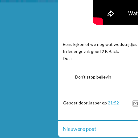
Eens kijken of we nog wat wedstrijdj
In ieder geval: good 2 B Back.
Dus:
Don't stop believin
Gepost door
Jasper
op
21:52
Nieuwere post