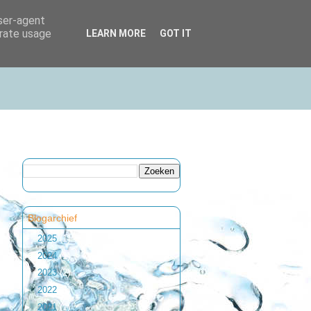
user-agent
erate usage
LEARN MORE
GOT IT
Blogarchief
►
2025
(1)
►
2024
(1)
►
2023
(2)
►
2022
(1)
►
2021
(1)