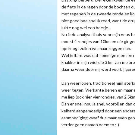
de fiets in de regen door de bochten du
met regenen in de tweede ronde en kon 
niet goed hoe snel ik reed, want de dr
lukte nog wel een beetje.
Nu ik de analyse thuis voor mijn neus he
moest 4 rondjes van 10km en die gingen 
opdroogt zullen we maar zeggen dan.
Wel irritant was dat sommige mensen ni
knakker in mijn wiel die 3 km van me pr
daarna weer door mij werd voorbij gerede
Dan weer lopen, traditioneel mijn sterk
weer tegen. Vierkante benen en maar e
me liep (ook hier vier rondjes, van 2,5k
Dan er snel, nou ja snel, voorbij en da
keihard aangemoedigd door een andere 
aanmoediging vanaf dus maar even geroe
verder geen namen noemen ;-)