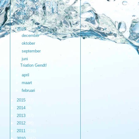
►
2019
(1)
►
2018
(2)
►
2017
(3)
▼
2016
(9)
►
december
(1)
►
oktober
(1)
►
september
(1)
▼
juni
(1)
Triatlon Gendt!
►
april
(1)
►
maart
(2)
►
februari
(2)
►
2015
(17)
►
2014
(6)
►
2013
(17)
►
2012
(98)
►
2011
(216)
►
2010
(187)