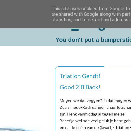
This site uses cookies from Google to d
are shared with Google along with perf
statistics, and to detect and address 
Da_Blog
You don't put a bumpersti
zondag, juni 26, 2016
Triatlon Gendt!
Good 2 B Back!
Mogen we dat zeggen? Ja dat mogen w
Zoals mede-Roth ganger, chauffeur, hapt
zijn, Henk vanmiddag al tegen me zei:
Besef je wel hoe veel geluk je hebt geh
en na de finish van de (kwart)- Triatlon