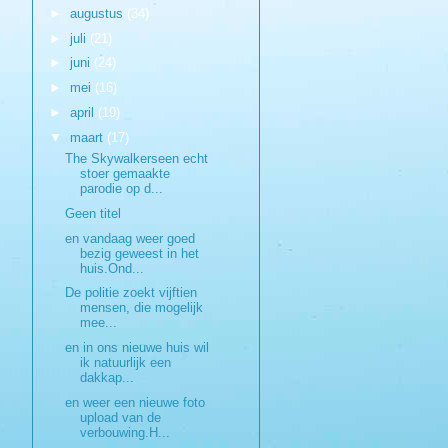
►
augustus
(34)
►
juli
(21)
►
juni
(24)
►
mei
(16)
►
april
(19)
▼
maart
(17)
The Skywalkerseen echt
stoer gemaakte
parodie op d...
Geen titel
en vandaag weer goed
bezig geweest in het
huis.Ond...
De politie zoekt vijftien
mensen, die mogelijk
mee...
en in ons nieuwe huis wil
ik natuurlijk een
dakkap...
en weer een nieuwe foto
upload van de
verbouwing.H...