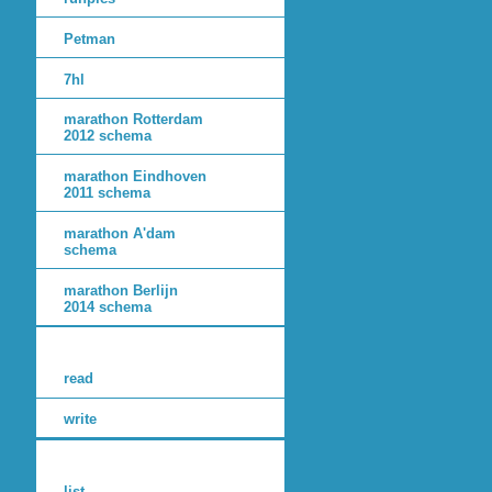
Petman
7hl
marathon Rotterdam
2012 schema
marathon Eindhoven
2011 schema
marathon A'dam
schema
marathon Berlijn
2014 schema
read
write
list