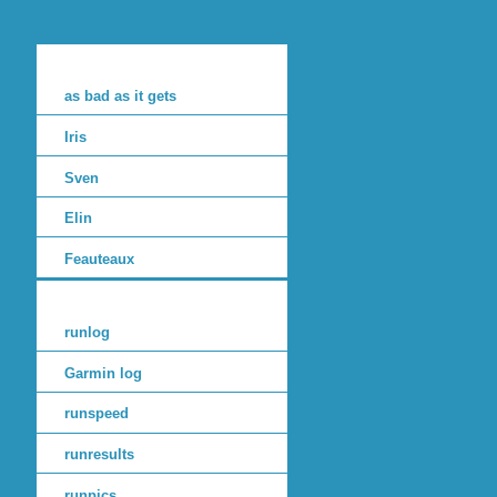
as bad as it gets
Iris
Sven
Elin
Feauteaux
runlog
Garmin log
runspeed
runresults
runpics