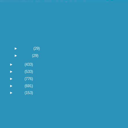
verkiezingen voor de
deur staan no...
En in Nijmegen mogen
we met een
referendum bepalen...
Always Look On The
Bright Side Of Life
Video on Me...
►
februari
(29)
►
januari
(29)
►
2005
(433)
►
2004
(533)
►
2003
(776)
►
2002
(691)
►
2001
(153)