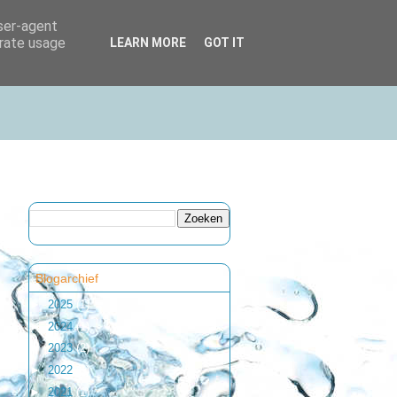
user-agent
erate usage
LEARN MORE
GOT IT
Blogarchief
►
2025
(1)
►
2024
(1)
►
2023
(2)
►
2022
(1)
►
2021
(1)