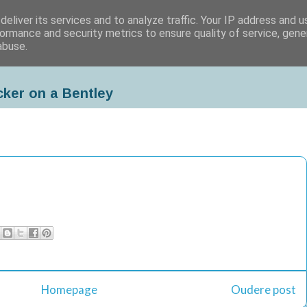
eliver its services and to analyze traffic. Your IP address and 
ormance and security metrics to ensure quality of service, gen
abuse.
cker on a Bentley
Homepage
Oudere post