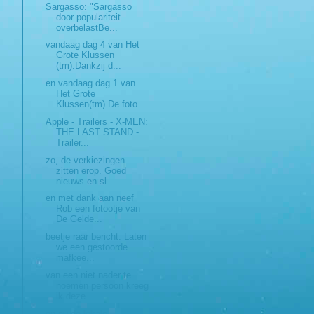
Sargasso: "Sargasso
door populariteit
overbelastBe...
vandaag dag 4 van Het
Grote Klussen
(tm).Dankzij d...
en vandaag dag 1 van
Het Grote
Klussen(tm).De foto...
Apple - Trailers - X-MEN:
THE LAST STAND -
Trailer...
zo, de verkiezingen
zitten erop. Goed
nieuws en sl...
en met dank aan neef
Rob een fotootje van
De Gelde...
beetje raar bericht. Laten
we een gestoorde
mafkee...
van een niet nader te
noemen persoon kreeg
ik deze...
en nu de lokale