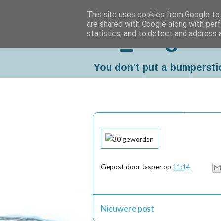
This site uses cookies from Google to d
are shared with Google along with perf
statistics, and to detect and address 
Da_Blog
You don't put a bumpersti
zondag, maart 26, 2006
Gepost door
Jasper
op
11:14
Nieuwere post