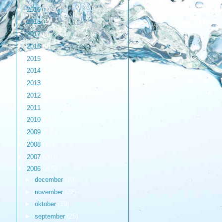
►
2019
(1)
►
2018
(2)
►
2017
(3)
►
2016
(9)
►
2015
(17)
►
2014
(6)
►
2013
(17)
►
2012
(98)
►
2011
(216)
►
2010
(187)
►
2009
(139)
►
2008
(154)
►
2007
(203)
▼
2006
(265)
►
december
(10)
►
november
(22)
►
oktober
(19)
►
september
(25)