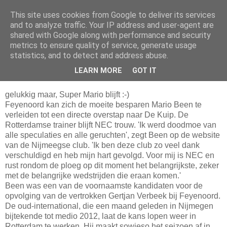
This site uses cookies from Google to deliver its services
Da_Blog
and to analyze traffic. Your IP address and user-agent are
shared with Google along with performance and security
metrics to ensure quality of service, generate usage
You don't put a bumpersticker on a Bentley
statistics, and to detect and address abuse.
LEARN MORE
GOT IT
maandag, januari 19, 2009
gelukkig maar, Super Mario blijft :-)
Feyenoord kan zich de moeite besparen Mario Been te
verleiden tot een directe overstap naar De Kuip. De
Rotterdamse trainer blijft NEC trouw. 'Ik werd doodmoe van
alle speculaties en alle geruchten', zegt Been op de website
van de Nijmeegse club. 'Ik ben deze club zo veel dank
verschuldigd en heb mijn hart gevolgd. Voor mij is NEC en
rust rondom de ploeg op dit moment het belangrijkste, zeker
met de belangrijke wedstrijden die eraan komen.'
Been was een van de voornaamste kandidaten voor de
opvolging van de vertrokken Gertjan Verbeek bij Feyenoord.
De oud-international, die een maand geleden in Nijmegen
bijtekende tot medio 2012, laat de kans lopen weer in
Rotterdam te werken. Hij maakt sowieso het seizoen af in