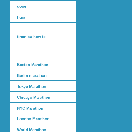
done
huis
tiramisu-how-to
Boston Marathon
Berlin marathon
Tokyo Marathon
Chicago Marathon
NYC Marathon
London Marathon
World Marathon