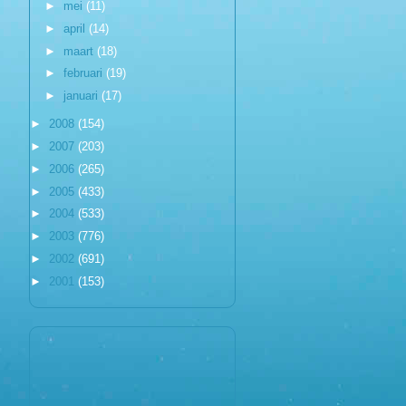
►
mei
(11)
►
april
(14)
►
maart
(18)
►
februari
(19)
►
januari
(17)
►
2008
(154)
►
2007
(203)
►
2006
(265)
►
2005
(433)
►
2004
(533)
►
2003
(776)
►
2002
(691)
►
2001
(153)