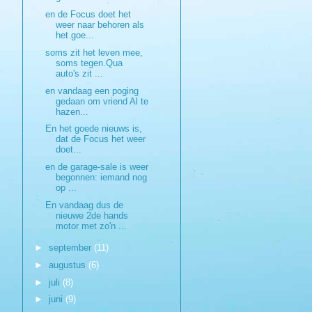
en de Focus doet het
weer naar behoren als
het goe...
soms zit het leven mee,
soms tegen.Qua
auto's zit ...
en vandaag een poging
gedaan om vriend Al te
hazen...
En het goede nieuws is,
dat de Focus het weer
doet...
en de garage-sale is weer
begonnen: iemand nog
op ...
En vandaag dus de
nieuwe 2de hands
motor met zo'n ...
►
september
(11)
►
augustus
(6)
►
juli
(8)
►
juni
(9)