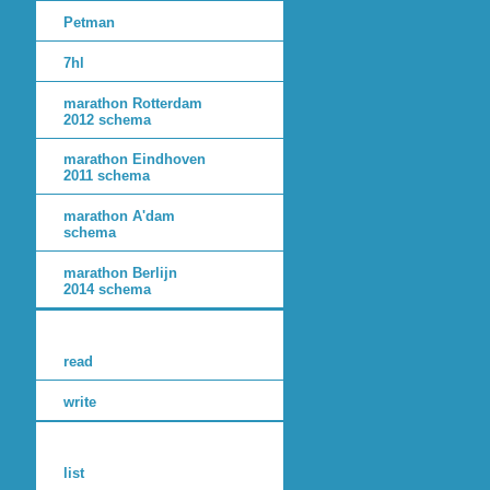
Petman
7hl
marathon Rotterdam
2012 schema
marathon Eindhoven
2011 schema
marathon A'dam
schema
marathon Berlijn
2014 schema
read
write
list