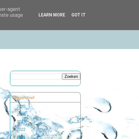
user-agent
erate usage
LEARN MORE
GOT IT
Blogarchief
►
2025
(1)
►
2024
(1)
►
2023
(2)
►
2022
(1)
►
2021
(1)