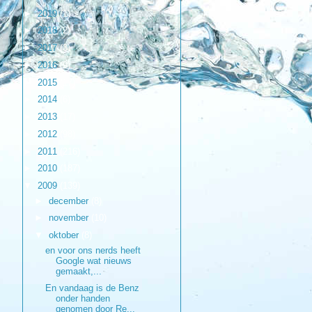
►
2019
(1)
►
2018
(2)
►
2017
(3)
►
2016
(9)
►
2015
(17)
►
2014
(6)
►
2013
(17)
►
2012
(98)
►
2011
(216)
►
2010
(187)
▼
2009
(139)
►
december
(8)
►
november
(10)
▼
oktober
(8)
en voor ons nerds heeft
Google wat nieuws
gemaakt,...
En vandaag is de Benz
onder handen
genomen door Re...