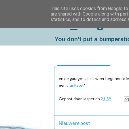
This site uses cookies from Google to d
are shared with Google along with perf
statistics, and to detect and address 
Da_Blog
You don't put a bumpersti
zondag, oktober 04, 2009
en de garage-sale is weer begonnen: 
een
crankstel
?
Gepost door
Jasper
op
21:39
Nieuwere post