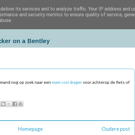
eliver its services and to analyze traffic. Your IP address and 
ormance and security metrics to ensure quality of service, gen
abuse.
cker on a Bentley
iemand nog op zoek naar een
maxi cosi drager
voor achterop de fiets of
Homepage
Oudere post