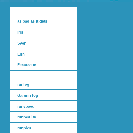
as bad as it gets
Iris
Sven
Elin
Feauteaux
runlog
Garmin log
runspeed
runresults
runpics