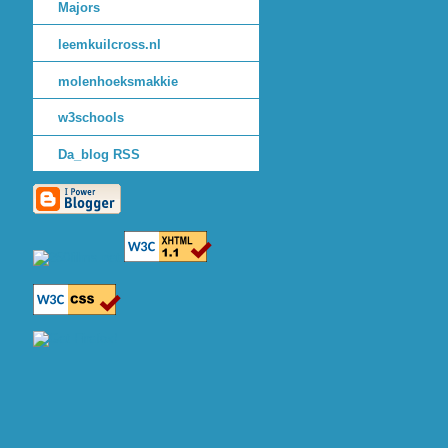
Majors
leemkuilcross.nl
molenhoeksmakkie
w3schools
Da_blog RSS