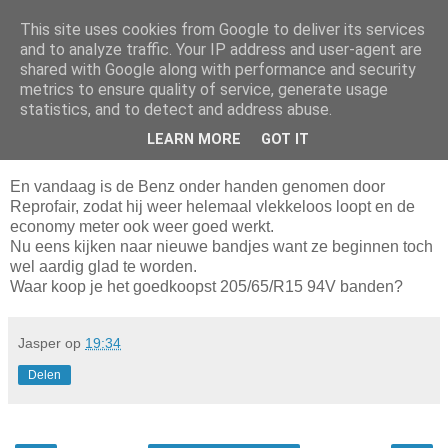
This site uses cookies from Google to deliver its services
Da_Blog
and to analyze traffic. Your IP address and user-agent are
shared with Google along with performance and security
metrics to ensure quality of service, generate usage
You don't put a bumpersticker on a Bentley
statistics, and to detect and address abuse.
LEARN MORE
GOT IT
dinsdag, oktober 27, 2009
En vandaag is de Benz onder handen genomen door
Reprofair, zodat hij weer helemaal vlekkeloos loopt en de
economy meter ook weer goed werkt.
Nu eens kijken naar nieuwe bandjes want ze beginnen toch
wel aardig glad te worden.
Waar koop je het goedkoopst 205/65/R15 94V banden?
Jasper
op
19:34
Delen