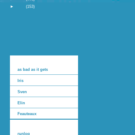
►
2001
(153)
as bad as it gets
Iris
Sven
Elin
Feauteaux
runlog