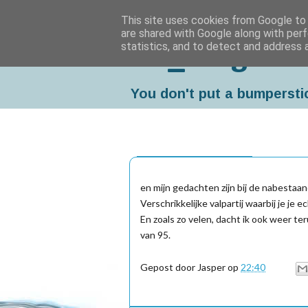
This site uses cookies from Google to d
are shared with Google along with perf
statistics, and to detect and address 
Da_Blog
You don't put a bumpersti
maandag, mei 09, 2011
en mijn gedachten zijn bij de nabesta
Verschrikkelijke valpartij waarbij je je 
En zoals zo velen, dacht ik ook weer te
van 95.
Gepost door
Jasper
op
22:40