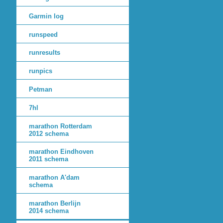
Garmin log
runspeed
runresults
runpics
Petman
7hl
marathon Rotterdam
2012 schema
marathon Eindhoven
2011 schema
marathon A'dam
schema
marathon Berlijn
2014 schema