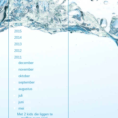
►
2019
(1)
►
2018
(2)
►
2017
(3)
►
2016
(9)
►
2015
(17)
►
2014
(6)
►
2013
(17)
►
2012
(98)
▼
2011
(216)
►
december
(33)
►
november
(19)
►
oktober
(31)
►
september
(25)
►
augustus
(6)
►
juli
(6)
►
juni
(16)
▼
mei
(12)
Met 2 kids die liggen te