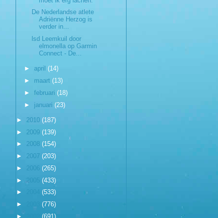
moet ik erg lachen.
De Nederlandse atlete
Adriënne Herzog is
verder in...
lsd Leemkuil door
elmonella op Garmin
Connect - De...
►
april
(14)
►
maart
(13)
►
februari
(18)
►
januari
(23)
►
2010
(187)
►
2009
(139)
►
2008
(154)
►
2007
(203)
►
2006
(265)
►
2005
(433)
►
2004
(533)
►
2003
(776)
►
2002
(691)