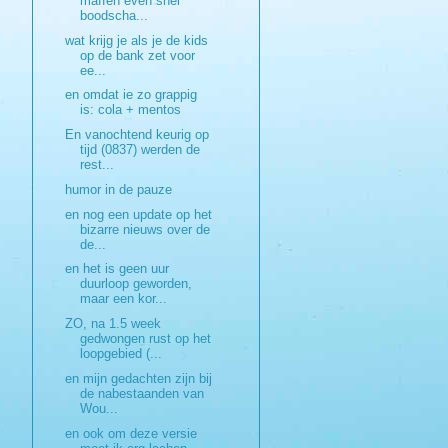
maffen even snel
boodscha...
wat krijg je als je de kids
op de bank zet voor
ee...
en omdat ie zo grappig
is: cola + mentos
En vanochtend keurig op
tijd (0837) werden de
rest...
humor in de pauze
en nog een update op het
bizarre nieuws over de
de...
en het is geen uur
duurloop geworden,
maar een kor...
ZO, na 1.5 week
gedwongen rust op het
loopgebied (...
en mijn gedachten zijn bij
de nabestaanden van
Wou...
en ook om deze versie