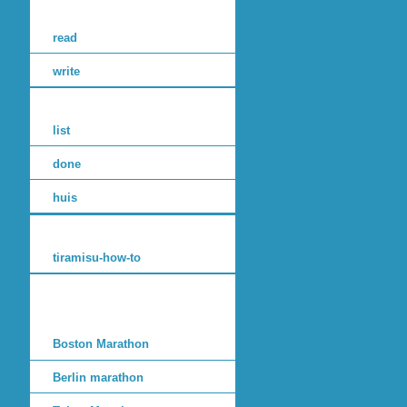
read
write
list
done
huis
tiramisu-how-to
Boston Marathon
Berlin marathon