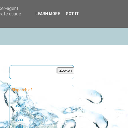
user-agent
erate usage
LEARN MORE
GOT IT
Blogarchief
►
2025
(1)
►
2024
(1)
►
2023
(2)
►
2022
(1)
►
2021
(1)