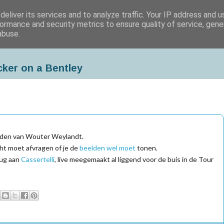
eliver its services and to analyze traffic. Your IP address and 
ormance and security metrics to ensure quality of service, gen
abuse.
cker on a Bentley
anden van Wouter Weylandt.
echt moet afvragen of je de
beelden wel moet
tonen.
rug aan
Cassertelli
, live meegemaakt al liggend voor de buis in de Tour