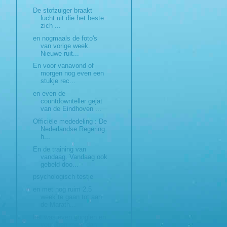
De stofzuiger braakt
lucht uit die het beste
zich ...
en nogmaals de foto's
van vorige week.
Nieuwe ruit...
En voor vanavond of
morgen nog even een
stukje rec...
en even de
countdownteller gejat
van de Eindhoven ...
Officiële mededeling : De
Nederlandse Regering
h...
En de training van
vandaag. Vandaag ook
gebeld doo...
psychologisch testje
en met nog ruim 2,5
week te gaan tot aan
de Marath...
het was even googlen en
youtuben maar dan