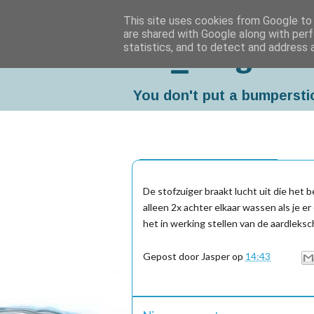
This site uses cookies from Google to d
are shared with Google along with perf
statistics, and to detect and address 
Da_Blog
You don't put a bumpersti
vrijdag, september 23, 2011
De stofzuiger braakt lucht uit die het 
alleen 2x achter elkaar wassen als je e
het in werking stellen van de aardleksc
Gepost door
Jasper
op
14:43