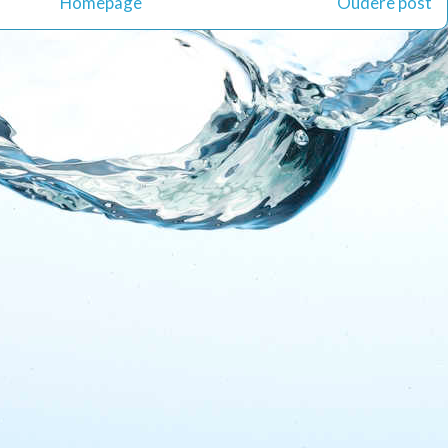
Homepage
Oudere post