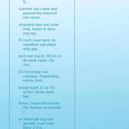
lij...
summer has come and
passed the innocent
can never ...
struinend door wat oude
mail, kwam ik deze
nog teg...
En toch maar eens de
marathon calculator
erbij gep...
toch niet slecht, 90 km in
de week lopen. Op
naa...
En het rondje van
vandaag. Begeleiding
eerste rond...
terwijl ikzelf 2x de 7hl
achter elkaar deed,
liep ...
Beste Jasper Rosmulder,
Wij danken uw hartelijk
v...
en helemaal nog niet
gemeld, maar mijn
Benz 2.0 is...