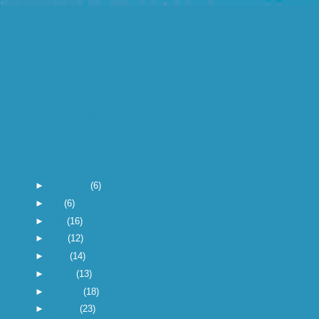
heb ik o...
ow ja, de duurloop van
vandaag voor het
grootste g...
ik moet ook niet na een
duurloop van 3 uur
even mi...
en de benz 2.0 van
dichterbij bekeken en
de kleurc...
humor van google: ga
naar googlemaps type
in van C...
►
augustus
(6)
►
juli
(6)
►
juni
(16)
►
mei
(12)
►
april
(14)
►
maart
(13)
►
februari
(18)
►
januari
(23)