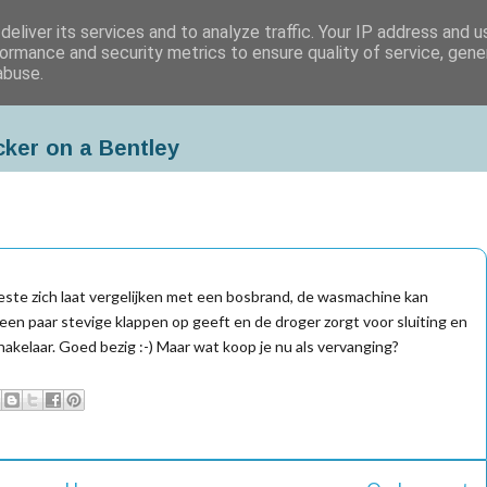
eliver its services and to analyze traffic. Your IP address and 
ormance and security metrics to ensure quality of service, gen
abuse.
cker on a Bentley
beste zich laat vergelijken met een bosbrand, de wasmachine kan
r een paar stevige klappen op geeft en de droger zorgt voor sluiting en
hakelaar. Goed bezig :-) Maar wat koop je nu als vervanging?