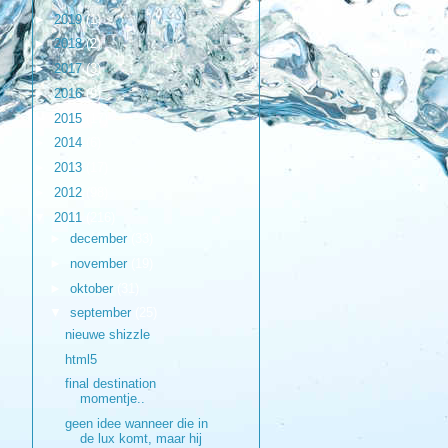
►
2019
(1)
►
2018
(2)
►
2017
(3)
►
2016
(9)
►
2015
(17)
►
2014
(6)
►
2013
(17)
►
2012
(98)
▼
2011
(216)
►
december
(33)
►
november
(19)
►
oktober
(31)
▼
september
(25)
nieuwe shizzle
html5
final destination
momentje..
geen idee wanneer die in
de lux komt, maar hij