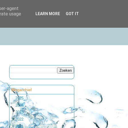
user-agent
erate usage
LEARN MORE
GOT IT
Blogarchief
►
2025
(1)
►
2024
(1)
►
2023
(2)
►
2022
(1)
►
2021
(1)