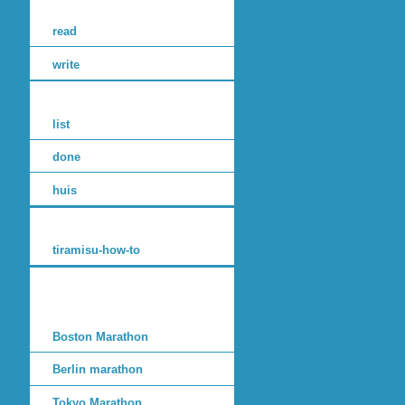
read
write
list
done
huis
tiramisu-how-to
Boston Marathon
Berlin marathon
Tokyo Marathon