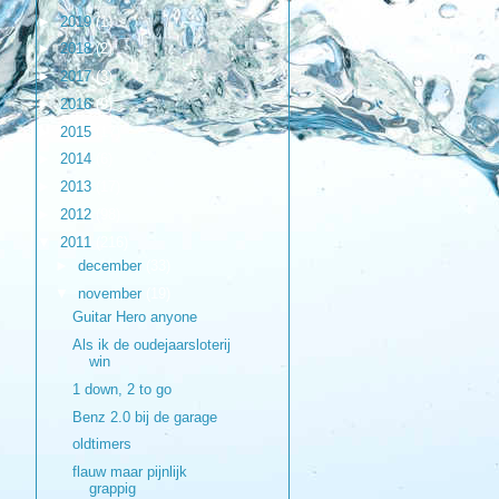
►
2019
(1)
►
2018
(2)
►
2017
(3)
►
2016
(9)
►
2015
(17)
►
2014
(6)
►
2013
(17)
►
2012
(98)
▼
2011
(216)
►
december
(33)
▼
november
(19)
Guitar Hero anyone
Als ik de oudejaarsloterij
win
1 down, 2 to go
Benz 2.0 bij de garage
oldtimers
flauw maar pijnlijk
grappig