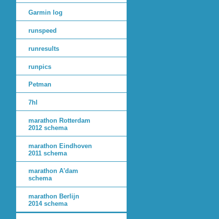
Garmin log
runspeed
runresults
runpics
Petman
7hl
marathon Rotterdam
2012 schema
marathon Eindhoven
2011 schema
marathon A'dam
schema
marathon Berlijn
2014 schema