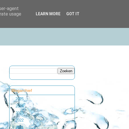
user-agent
erate usage
LEARN MORE
GOT IT
Blogarchief
►
2025
(1)
►
2024
(1)
►
2023
(2)
►
2022
(1)
►
2021
(1)