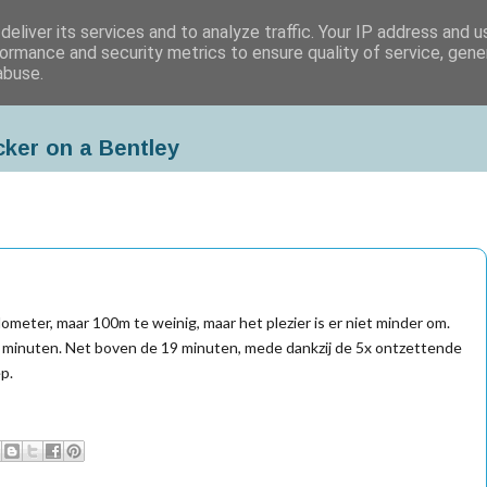
eliver its services and to analyze traffic. Your IP address and 
ormance and security metrics to ensure quality of service, gen
abuse.
cker on a Bentley
lometer, maar 100m te weinig, maar het plezier is er niet minder om.
0 minuten. Net boven de 19 minuten, mede dankzij de 5x ontzettende
p.