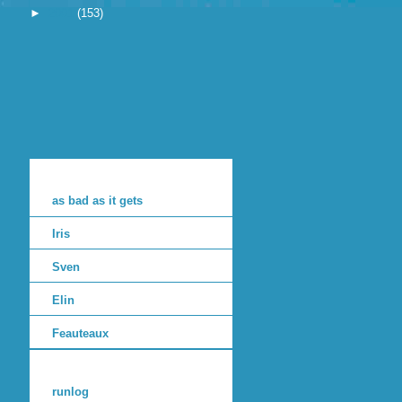
►
2001
(153)
as bad as it gets
Iris
Sven
Elin
Feauteaux
runlog