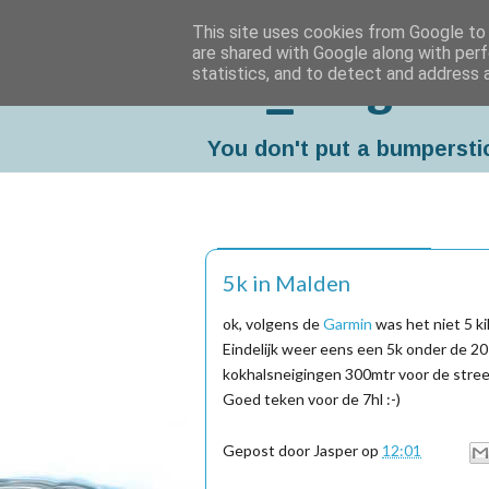
This site uses cookies from Google to d
are shared with Google along with perf
statistics, and to detect and address 
Da_Blog
You don't put a bumpersti
zondag, november 06, 2011
5k in Malden
ok, volgens de
Garmin
was het niet 5 ki
Eindelijk weer eens een 5k onder de 2
kokhalsneigingen 300mtr voor de stree
Goed teken voor de 7hl :-)
Gepost door
Jasper
op
12:01