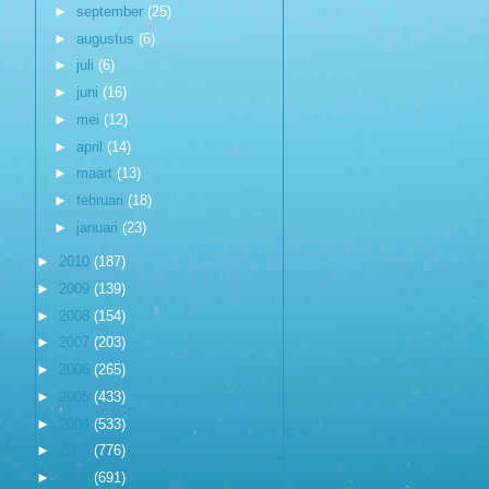
►
september
(25)
►
augustus
(6)
►
juli
(6)
►
juni
(16)
►
mei
(12)
►
april
(14)
►
maart
(13)
►
februari
(18)
►
januari
(23)
►
2010
(187)
►
2009
(139)
►
2008
(154)
►
2007
(203)
►
2006
(265)
►
2005
(433)
►
2004
(533)
►
2003
(776)
►
2002
(691)