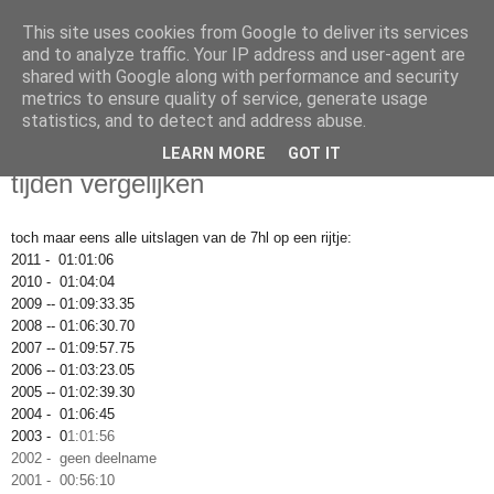
This site uses cookies from Google to deliver its services
Da_Blog
and to analyze traffic. Your IP address and user-agent are
shared with Google along with performance and security
metrics to ensure quality of service, generate usage
You don't put a bumpersticker on a Bentley
statistics, and to detect and address abuse.
LEARN MORE
GOT IT
zondag, november 20, 2011
tijden vergelijken
toch maar eens alle uitslagen van de 7hl op een rijtje:
2011 - 01:01:06
2010 - 01:04:04
2009 -- 01:09:33.35
2008 -- 01:06:30.70
2007 -- 01:09:57.75
2006 -- 01:03:23.05
2005 -- 01:02:39.30
2004 - 01:06:45
2003 -
0
1:01:56
2002 - geen deelname
2001 - 00:56:10