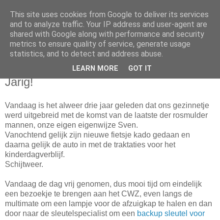
This site uses cookies from Google to deliver its services
Da_Blog
and to analyze traffic. Your IP address and user-agent are
shared with Google along with performance and security
metrics to ensure quality of service, generate usage
You don't put a bumpersticker on a Bentley
statistics, and to detect and address abuse.
LEARN MORE
GOT IT
donderdag, december 15, 2011
Jarig!
Vandaag is het alweer drie jaar geleden dat ons gezinnetje
werd uitgebreid met de komst van de laatste der rosmulder
mannen, onze eigen eigenwijze Sven.
Vanochtend gelijk zijn nieuwe fietsje kado gedaan en
daarna gelijk de auto in met de traktaties voor het
kinderdagverblijf.
Schijtweer.
Vandaag de dag vrij genomen, dus mooi tijd om eindelijk
een bezoekje te brengen aan het CWZ, even langs de
multimate om een lampje voor de afzuigkap te halen en dan
door naar de sleutelspecialist om een
backup sleutel voor