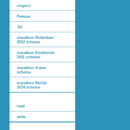
runpics
Petman
7hl
marathon Rotterdam
2012 schema
marathon Eindhoven
2011 schema
marathon A'dam
schema
marathon Berlijn
2014 schema
read
write