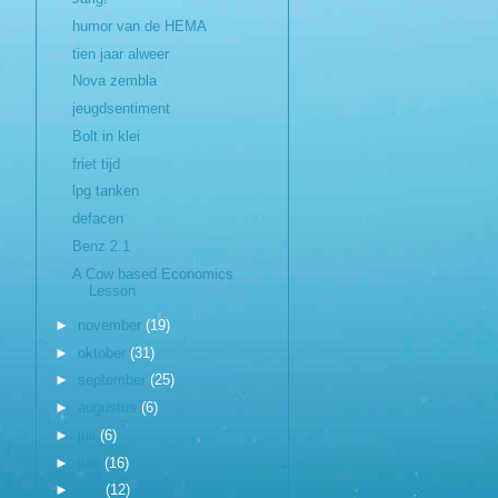
humor van de HEMA
tien jaar alweer
Nova zembla
jeugdsentiment
Bolt in klei
friet tijd
lpg tanken
defacen
Benz 2.1
A Cow based Economics
Lesson
►
november
(19)
►
oktober
(31)
►
september
(25)
►
augustus
(6)
►
juli
(6)
►
juni
(16)
►
mei
(12)