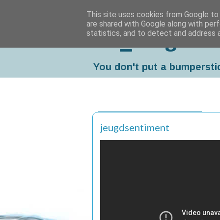
This site uses cookies from Google to d
are shared with Google along with perf
statistics, and to detect and address 
Da_Blog
You don't put a bumpersti
woensdag, december 07, 2011
jeugdsentiment