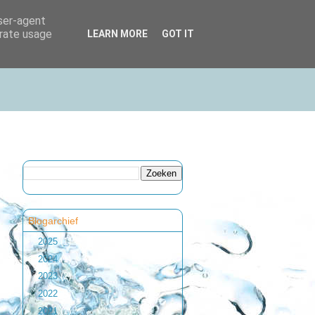
user-agent
erate usage
LEARN MORE
GOT IT
Blogarchief
►
2025
(1)
►
2024
(1)
►
2023
(2)
►
2022
(1)
►
2021
(1)