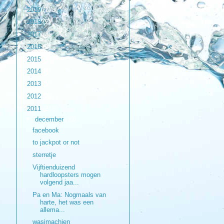
►
2019
(1)
►
2018
(2)
►
2017
(3)
►
2016
(9)
►
2015
(17)
►
2014
(6)
►
2013
(17)
►
2012
(98)
▼
2011
(216)
▼
december
(33)
facebook
to jackpot or not
sterretje
Vijftienduizend
hardloopsters mogen
volgend jaa...
Pa en Ma: Nogmaals van
harte, het was een
allema...
wasjmachien