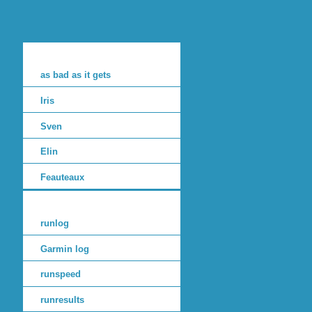
as bad as it gets
Iris
Sven
Elin
Feauteaux
runlog
Garmin log
runspeed
runresults