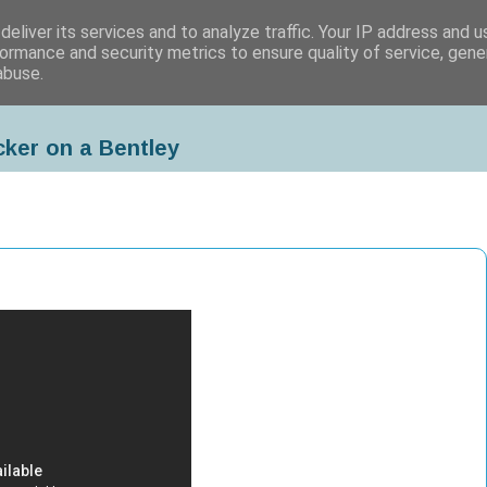
eliver its services and to analyze traffic. Your IP address and 
ormance and security metrics to ensure quality of service, gen
abuse.
cker on a Bentley