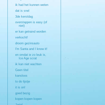
ik had het kunnen weten
dat is snel
3de kerstdag
overstappen is easy (of
niet)
er kan getraind worden
verkocht!
droom gezinsauto
I'm Santa and I know it!
en omdat ie zo leuk is,
Ice Age scrat
ik kan niet wachten
Geen titel
kansloos
to do lijstje
it is on!
goed bezig
kopen kopen kopen
Jarig!