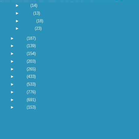
►
april
(14)
►
maart
(13)
►
februari
(18)
►
januari
(23)
►
2010
(187)
►
2009
(139)
►
2008
(154)
►
2007
(203)
►
2006
(265)
►
2005
(433)
►
2004
(533)
►
2003
(776)
►
2002
(691)
►
2001
(153)