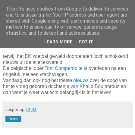
This site uses cookies from Google to deliver its services
Da_Blog
and to analyze traffic. Your IP address and user-agent are
shared with Google along with performance and security
metrics to ensure quality of service, generate usage
You don't put a bumpersticker on a Bentley
statistics, and to detect and address abuse.
LEARN MORE
GOT IT
donderdag, juni 19, 2008
terwijl het EK voetbal geweld doordendert, toch schokkend
nieuws uit de atletiekwereld.
De belgische loper
Tom Compernolle
is overleden na een
ongeluk met een vrachtwagen.
Vandaag dan ook nog het trieste
nieuws
over de dood van
het te vroeg geboren dochtertje van Khalid Boulahrouz en
dan weet je weer wat echt belangrijk is in het leven.
Jasper
op
14:31
Delen