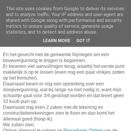
This site uses cookies from Google to deliver its services
Da_Blog
and to analyze traffic. Your IP address and user-agent are
shared with Google along with performance and security
metrics to ensure quality of service, generate usage
You don't put a bumpersticker on a Bentley
statistics, and to detect and address abuse.
LEARN MORE
GOT IT
dinsdag, augustus 19, 2008
En het gevecht met de gemeente Nijmegen om een
bouwvergunning te krijgen is begonnen.
Er kwamen vier aanvullingen terug, waarbij het eerste punt
makkelijk is op te lossen (even nog een paar vinkjes zetten
op het formulier).
Daarnaast kwam er nog een opmerking over een
sloopvergunning, wat bij lange na niet nodig is, want mijn
schuurtje gaat voor 3/4 gesloopt worden en dat levert geen
10 kuub puin op.
Daarnaast nog even 2 zaken met de tekening en
constructieberekeningen zien te fixen en dan komt het
allemaal goed (hoop ik).
We zullen zien.
Online allemaal te volgen op
Procedures Online
van de