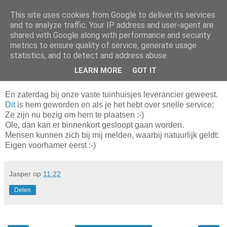
This site uses cookies from Google to deliver its services
Da_Blog
and to analyze traffic. Your IP address and user-agent are
shared with Google along with performance and security
metrics to ensure quality of service, generate usage
You don't put a bumpersticker on a Bentley
statistics, and to detect and address abuse.
LEARN MORE
GOT IT
maandag, november 10, 2008
En zaterdag bij onze vaste tuinhuisjes leverancier geweest.
Dit
is hem geworden en als je het hebt over snelle service:
Ze zijn nu bezig om hem te plaatsen :-)
Ole, dan kan er binnenkort gesloopt gaan worden.
Mensen kunnen zich bij mij melden, waarbij natuurlijk geldt:
Eigen voorhamer eerst :-)
Jasper
op
11:22
Delen