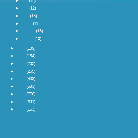
►
juni
(15)
►
mei
(12)
►
april
(18)
►
maart
(11)
►
februari
(13)
►
januari
(13)
►
2009
(139)
►
2008
(154)
►
2007
(203)
►
2006
(265)
►
2005
(433)
►
2004
(533)
►
2003
(776)
►
2002
(691)
►
2001
(153)