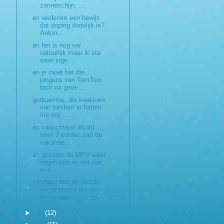
zonneschijn, ...
en wederom een bewijs
dat doping dodelijk is?
Anton...
en het is nog ver
natuurlijk maar ik sta
weer inge...
en je moet het die
jongens van TomTom
toch na geve...
godsamme, die knakkers
van tomtom schatten
me erg ...
en vanochtend alvast
weer 2 punten van de
vakantie...
en gisteren de MPV weer
opgehaald en het ziet
er e...
vandaag dus de Mazda
weggebracht om een
beetje gep...
►
juli
(12)