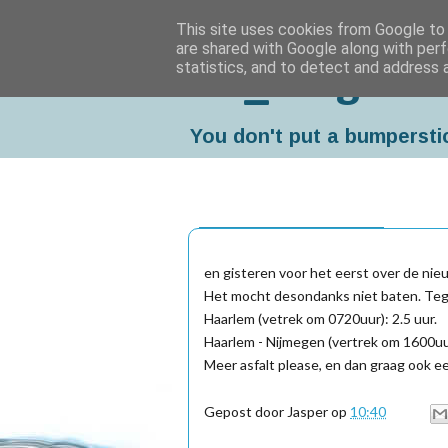
This site uses cookies from Google to d
are shared with Google along with perf
statistics, and to detect and address 
Da_Blog
You don't put a bumpersti
vrijdag, augustus 27, 2010
en gisteren voor het eerst over de n
Het mocht desondanks niet baten. Tege
Haarlem (vetrek om 0720uur): 2.5 uur.
Haarlem - Nijmegen (vertrek om 1600uur
Meer asfalt please, en dan graag ook ee
Gepost door
Jasper
op
10:40