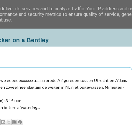
eliver its services and to analyze traffic. Your IP address and 
ormance and security metrics to ensure quality of service, gen
abuse.
cker on a Bentley
ieuwe eeeeeexxxxxxtraaaa brede A2 gereden tussen Utrecht en A'dam.
n zoveel neerslag zijn de wegen in NL niet opgewassen. Nijmegen -
): 3.15 uur.
n betere afwatering...