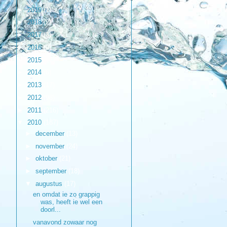
►
2019
(1)
►
2018
(2)
►
2017
(3)
►
2016
(9)
►
2015
(17)
►
2014
(6)
►
2013
(17)
►
2012
(98)
►
2011
(216)
▼
2010
(187)
►
december
(13)
►
november
(24)
►
oktober
(21)
►
september
(18)
▼
augustus
(17)
en omdat ie zo grappig
was, heeft ie wel een
doorl...
vanavond zowaar nog