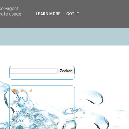
user-agent
erate usage
LEARN MORE
GOT IT
Blogarchief
►
2025
(1)
►
2024
(1)
►
2023
(2)
►
2022
(1)
►
2021
(1)