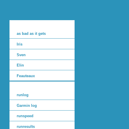
as bad as it gets
Iris
Sven
Elin
Feauteaux
runlog
Garmin log
runspeed
runresults