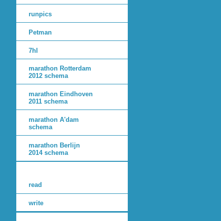
runpics
Petman
7hl
marathon Rotterdam
2012 schema
marathon Eindhoven
2011 schema
marathon A'dam
schema
marathon Berlijn
2014 schema
read
write