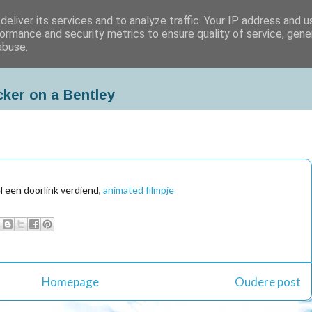
eliver its services and to analyze traffic. Your IP address and 
ormance and security metrics to ensure quality of service, gen
abuse.
cker on a Bentley
l een doorlink verdiend,
animated filmpje
Homepage
Oudere post