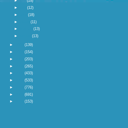
►
juni
(15)
►
mei
(12)
►
april
(18)
►
maart
(11)
►
februari
(13)
►
januari
(13)
►
2009
(139)
►
2008
(154)
►
2007
(203)
►
2006
(265)
►
2005
(433)
►
2004
(533)
►
2003
(776)
►
2002
(691)
►
2001
(153)