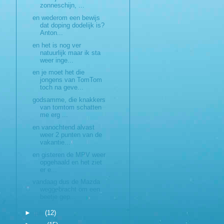
zonneschijn, ...
en wederom een bewijs
dat doping dodelijk is?
Anton...
en het is nog ver
natuurlijk maar ik sta
weer inge...
en je moet het die
jongens van TomTom
toch na geve...
godsamme, die knakkers
van tomtom schatten
me erg ...
en vanochtend alvast
weer 2 punten van de
vakantie...
en gisteren de MPV weer
opgehaald en het ziet
er e...
vandaag dus de Mazda
weggebracht om een
beetje gep...
►
juli
(12)