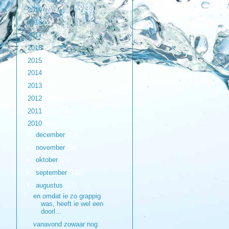
►
2019
(1)
►
2018
(2)
►
2017
(3)
►
2016
(9)
►
2015
(17)
►
2014
(6)
►
2013
(17)
►
2012
(98)
►
2011
(216)
▼
2010
(187)
►
december
(13)
►
november
(24)
►
oktober
(21)
►
september
(18)
▼
augustus
(17)
en omdat ie zo grappig
was, heeft ie wel een
doorl...
vanavond zowaar nog