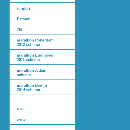
runpics
Petman
7hl
marathon Rotterdam
2012 schema
marathon Eindhoven
2011 schema
marathon A'dam
schema
marathon Berlijn
2014 schema
read
write