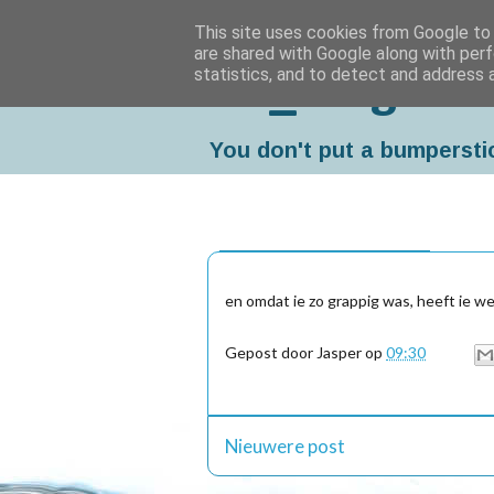
This site uses cookies from Google to d
are shared with Google along with perf
statistics, and to detect and address 
Da_Blog
You don't put a bumpersti
dinsdag, augustus 31, 2010
en omdat ie zo grappig was, heeft ie we
Gepost door
Jasper
op
09:30
Nieuwere post