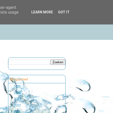
user-agent
erate usage
LEARN MORE
GOT IT
Blogarchief
►
2025
(1)
►
2024
(1)
►
2023
(2)
►
2022
(1)
►
2021
(1)