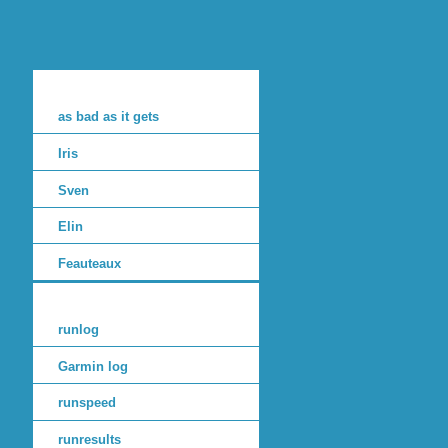
as bad as it gets
Iris
Sven
Elin
Feauteaux
runlog
Garmin log
runspeed
runresults