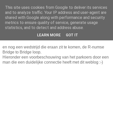
This site uses cookies from Google to deliver its services
Da_Blog
and to analyze traffic. Your IP address and user-agent are
shared with Google along with performance and security
metrics to ensure quality of service, generate usage
You don't put a bumpersticker on a Bentley
statistics, and to detect and address abuse.
LEARN MORE
GOT IT
zondag, augustus 29, 2010
en nog een wedstrijd die eraan zit te komen, de R-numse
Bridge to Bridge loop.
Hieronder een voorbeschouwing van het parkoers door een
man die een duidelijke connectie heeft met dit weblog :-)