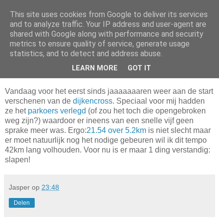
This site uses cookies from Google to deliver its services
Da_Blog
and to analyze traffic. Your IP address and user-agent are
shared with Google along with performance and security
metrics to ensure quality of service, generate usage
You don't put a bumpersticker on a Bentley
statistics, and to detect and address abuse.
LEARN MORE
GOT IT
zondag, januari 02, 2011
Vandaag voor het eerst sinds jaaaaaaaren weer aan de start
verschenen van de
dijkencross
. Speciaal voor mij hadden
ze het
parkoers verlegd
(of zou het toch die opengebroken
weg zijn?) waardoor er ineens van een snelle vijf geen
sprake meer was. Ergo:
21.54 over 5.2km
is niet slecht maar
er moet natuurlijk nog het nodige gebeuren wil ik dit tempo
42km lang volhouden. Voor nu is er maar 1 ding verstandig:
slapen!
Jasper
op
23:48
Delen