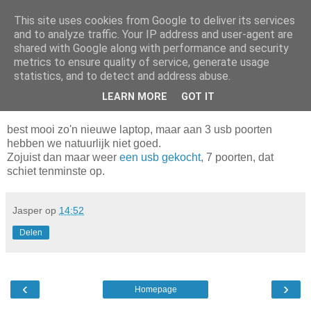
This site uses cookies from Google to deliver its services
Da_Blog
and to analyze traffic. Your IP address and user-agent are
shared with Google along with performance and security
metrics to ensure quality of service, generate usage
You don't put a bumpersticker on a Bentley
statistics, and to detect and address abuse.
LEARN MORE
GOT IT
vrijdag, januari 21, 2011
best mooi zo'n nieuwe laptop, maar aan 3 usb poorten
hebben we natuurlijk niet goed.
Zojuist dan maar weer
een usb gekocht
, 7 poorten, dat
schiet tenminste op.
Jasper
op
14:52
Delen
‹
›
Homepage