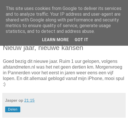
This site uses cookies from Google to deliver its services
Da_Blog
and to analyze traffic. Your IP address and user-agent are
shared with Google along with performance and security
metrics to ensure quality of service, generate usage
You don't put a bumpersticker on a Bentley
statistics, and to detect and address abuse.
LEARN MORE
GOT IT
zaterdag, januari 01, 2011
Nieuw jaar, nieuwe kansen
Goed bezig dit nieuwe jaar. Ruim 1 uur gelopen, volgens
afstandmeten.nl was het net geen dertien km. Morgenvroeg
in Pannerden voor het eerst in jaren weer eens een vijf
lopen. En dit allemaal geblogd vanaf mijn iPhone, mooi spul
:)
Jasper
op
21:15
Delen